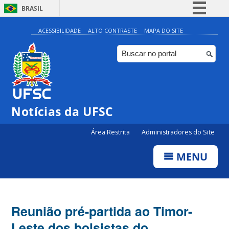
BRASIL
Simplifique!
ACESSIBILIDADE
ALTO CONTRASTE
MAPA DO SITE
Comunica BR
Participe
Acesso à informação
Legislação
Notícias da UFSC
Canais
Área Restrita
Administradores do Site
MENU
Reunião pré-partida ao Timor-
Leste dos bolsistas do