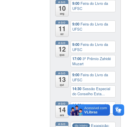
AGO
9:00
Feira do Livro da
10
UFSC
seg
AGO
9:00
Feira do Livro da
11
UFSC
ter
AGO
9:00
Feira do Livro da
12
UFSC
qua
17:00
3º Prêmio Zahidé
Muzart
AGO
9:00
Feira do Livro da
13
UFSC
qui
14:30
Sessão Especial
do Conselho Esta...
AGO
14:00
Lançamento da
14
cinebiografia de D...
sex
AGO
Exposição:
dia inteiro