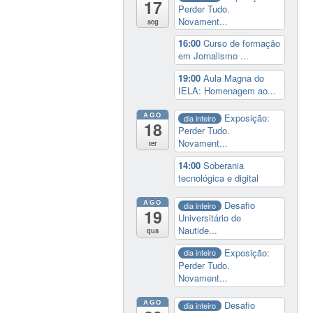
17
Perder Tudo.
Novament...
seg
16:00
Curso de formação
em Jornalismo ...
19:00
Aula Magna do
IELA: Homenagem ao...
AGO
Exposição:
dia inteiro
18
Perder Tudo.
Novament...
ter
14:00
Soberania
tecnológica e digital
AGO
Desafio
dia inteiro
19
Universitário de
Nautide...
qua
Exposição:
dia inteiro
Perder Tudo.
Novament...
AGO
Desafio
dia inteiro