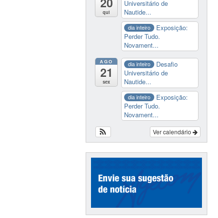
20
Universitário de
Nautide...
qui
Exposição:
dia inteiro
Perder Tudo.
Novament...
AGO
Desafio
dia inteiro
21
Universitário de
Nautide...
sex
Exposição:
dia inteiro
Perder Tudo.
Novament...
Ver calendário