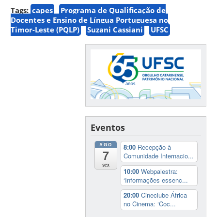
Tags:
capes
Programa de Qualificação de
Docentes e Ensino de Língua Portuguesa no
Timor-Leste (PQLP)
Suzani Cassiani
UFSC
Eventos
AGO
8:00
Recepção à
7
Comunidade Internacio...
sex
10:00
Webpalestra:
‘Informações essenc...
20:00
Cineclube África
no Cinema: ‘Coc...