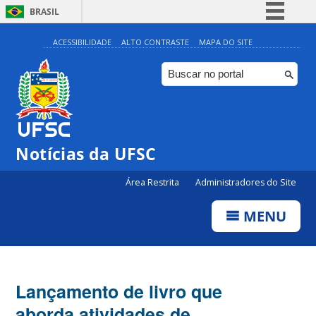
BRASIL
Simplifique!
ACESSIBILIDADE
ALTO CONTRASTE
MAPA DO SITE
Comunica BR
Participe
Acesso à informação
Legislação
Notícias da UFSC
Canais
Área Restrita
Administradores do Site
MENU
Lançamento de livro que
aborda atividades de