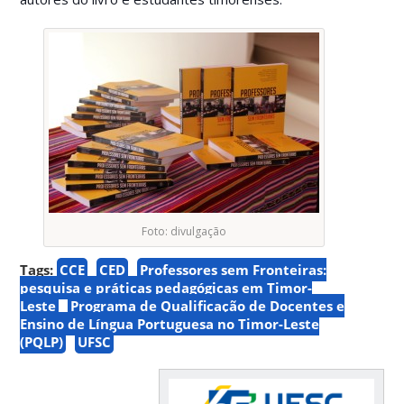
Foto: divulgação
Tags:
CCE
CED
Professores sem Fronteiras:
pesquisa e práticas pedagógicas em Timor-
Leste
Programa de Qualificação de Docentes e
Ensino de Língua Portuguesa no Timor-Leste
(PQLP)
UFSC