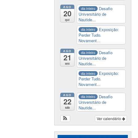
AGO
Desafio
dia inteiro
20
Universitário de
Nautide...
qui
Exposição:
dia inteiro
Perder Tudo.
Novament...
AGO
Desafio
dia inteiro
21
Universitário de
Nautide...
sex
Exposição:
dia inteiro
Perder Tudo.
Novament...
AGO
Desafio
dia inteiro
22
Universitário de
Nautide...
sáb
Ver calendário