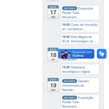
AGO
Exposição:
dia inteiro
17
Perder Tudo.
Novament...
seg
16:00
Curso de formação
em Jornalismo ...
19:00
Aula Magna do
IELA: Homenagem ao...
AGO
Exposição:
dia inteiro
18
Perder Tudo.
Novament...
ter
14:00
Soberania
tecnológica e digital
AGO
Desafio
dia inteiro
19
Universitário de
Nautide...
qua
Exposição:
dia inteiro
Perder Tudo.
Novament...