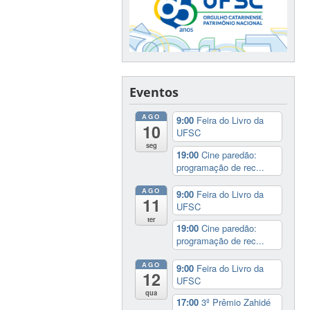
Eventos
AGO
9:00
Feira do Livro da
10
UFSC
seg
19:00
Cine paredão:
programação de rec...
AGO
9:00
Feira do Livro da
11
UFSC
ter
19:00
Cine paredão:
programação de rec...
AGO
9:00
Feira do Livro da
12
UFSC
qua
17:00
3º Prêmio Zahidé