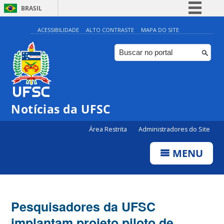
BRASIL
Simplifique!
ACESSIBILIDADE
ALTO CONTRASTE
MAPA DO SITE
Comunica BR
Participe
Acesso à informação
Legislação
Notícias da UFSC
Canais
Área Restrita
Administradores do Site
MENU
Pesquisadores da UFSC
implantam projeto piloto de