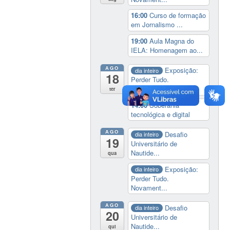
16:00
Curso de formação
em Jornalismo ...
19:00
Aula Magna do
IELA: Homenagem ao...
AGO
Exposição:
dia inteiro
18
Perder Tudo.
Novament...
ter
14:00
Soberania
tecnológica e digital
AGO
Desafio
dia inteiro
19
Universitário de
Nautide...
qua
Exposição:
dia inteiro
Perder Tudo.
Novament...
AGO
Desafio
dia inteiro
20
Universitário de
Nautide...
qui