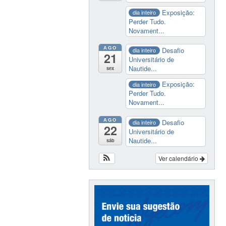
Exposição:
dia inteiro
Perder Tudo.
Novament...
AGO
Desafio
dia inteiro
21
Universitário de
Nautide...
sex
Exposição:
dia inteiro
Perder Tudo.
Novament...
AGO
Desafio
dia inteiro
22
Universitário de
Nautide...
sáb
Ver calendário