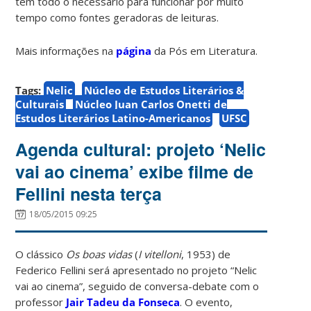
têm todo o necessário para funcionar por muito
tempo como fontes geradoras de leituras.
Mais informações na
página
da Pós em Literatura.
Tags:
Nelic
Núcleo de Estudos Literários &
Culturais
Núcleo Juan Carlos Onetti de
Estudos Literários Latino-Americanos
UFSC
Agenda cultural: projeto ‘Nelic
vai ao cinema’ exibe filme de
Fellini nesta terça
18/05/2015 09:25
O clássico
Os boas vidas
(
I vitelloni
, 1953) de
Federico Fellini será apresentado no projeto “Nelic
vai ao cinema”, seguido de conversa-debate com o
professor
Jair Tadeu da Fonseca
. O evento,