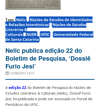
Tags:
Nelic
Núcleo de Estudos de Identidades
e Relações Interétnicas
Núcleo de Estudos
Literários &
Culturais
NUER
UFSC
Universidade Federal
de Santa Catarina
Nelic publica edição 22 do
Boletim de Pesquisa, ‘Dossiê
Furio Jesi’
23/06/2015 16:15
A
edição 22
do Boletim de Pesquisa do Núcleo de
Estudos Literários & Culturais (Nelic),
Dossiê Furio
Jesi,
foi publicada e pode ser acessada no Portal de
Periódicos da UFSC.