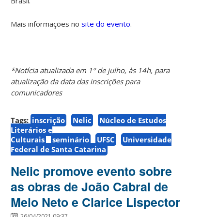
Brasil.
Mais informações no
site do evento
.
*Notícia atualizada em 1º de julho, às 14h, para
atualização da data das inscrições para
comunicadores
Tags:
inscrição
Nelic
Núcleo de Estudos
Literários e
Culturais
seminário
UFSC
Universidade
Federal de Santa Catarina
Nelic promove evento sobre
as obras de João Cabral de
Melo Neto e Clarice Lispector
26/04/2021 09:37