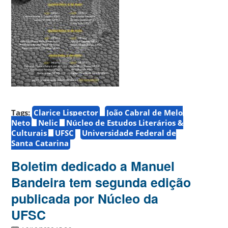
Tags:
Clarice Lispector
João Cabral de Melo
Neto
Nelic
Núcleo de Estudos Literários &
Culturais
UFSC
Universidade Federal de
Santa Catarina
Boletim dedicado a Manuel
Bandeira tem segunda edição
publicada por Núcleo da
UFSC