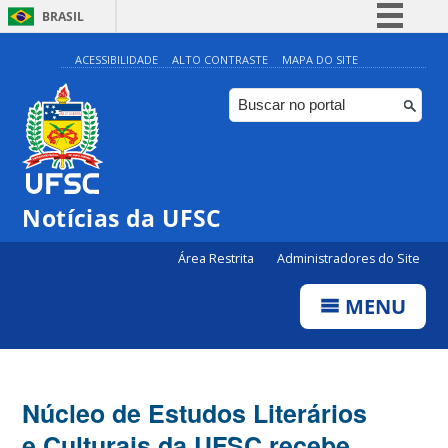
BRASIL
Simplifique!
ACESSIBILIDADE
ALTO CONTRASTE
MAPA DO SITE
Comunica BR
Participe
Acesso à informação
Legislação
Notícias da UFSC
Canais
Área Restrita
Administradores do Site
MENU
Núcleo de Estudos Literários
e Culturais da UFSC recebe