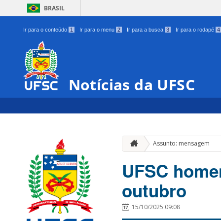
BRASIL
Ir para o conteúdo
1
Ir para o menu
2
Ir para a busca
3
Ir para o rodapé
4
Notícias da UFSC
Assunto: mensagem
UFSC homena
outubro
15/10/2025 09:08