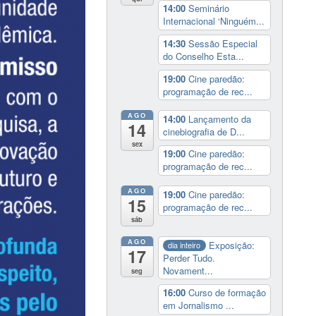
14:00
Seminário
Internacional ‘Ninguém...
14:30
Sessão Especial
do Conselho Esta...
19:00
Cine paredão:
programação de rec...
AGO
14:00
Lançamento da
14
cinebiografia de D...
sex
19:00
Cine paredão:
programação de rec...
AGO
19:00
Cine paredão:
15
programação de rec...
sáb
AGO
Exposição:
dia inteiro
17
Perder Tudo.
Novament...
seg
16:00
Curso de formação
em Jornalismo ...