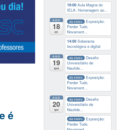
19:00
Aula Magna do
IELA: Homenagem ao...
AGO
Exposição:
dia inteiro
18
Perder Tudo.
Novament...
ter
14:00
Soberania
tecnológica e digital
AGO
Desafio
dia inteiro
19
Universitário de
Nautide...
qua
Exposição:
dia inteiro
Perder Tudo.
Novament...
AGO
Desafio
dia inteiro
20
Universitário de
Nautide...
qui
e é
Exposição:
dia inteiro
Perder Tudo.
Novament...