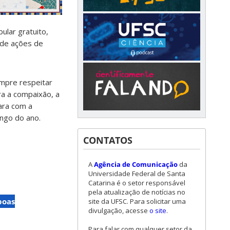
ular gratuito,
s de ações de
empre respeitar
ra a compaixão, a
ara com a
ongo do ano.
CONTATOS
A
Agência de Comunicação
da
Universidade Federal de Santa
Catarina é o setor responsável
pela atualização de notícias no
boas
site da UFSC. Para solicitar uma
divulgação, acesse
o site
.
Para falar com qualquer setor da