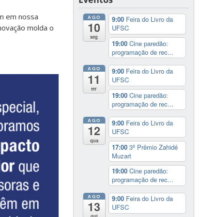
êm em nossa
AGO
9:00
Feira do Livro da
10
inovação molda o
UFSC
seg
19:00
Cine paredão:
programação de rec...
AGO
9:00
Feira do Livro da
11
UFSC
ter
19:00
Cine paredão:
programação de rec...
AGO
9:00
Feira do Livro da
12
UFSC
qua
17:00
3º Prêmio Zahidé
Muzart
19:00
Cine paredão:
programação de rec...
AGO
9:00
Feira do Livro da
13
UFSC
qui