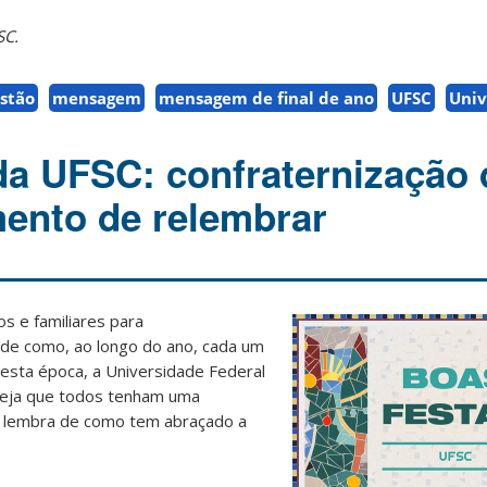
SC.
stão
mensagem
mensagem de final de ano
UFSC
Univ
a UFSC: confraternização 
ento de relembrar
os e familiares para
 de como, ao longo do ano, cada um
Nesta época, a Universidade Federal
seja que todos tenham uma
e lembra de como tem abraçado a