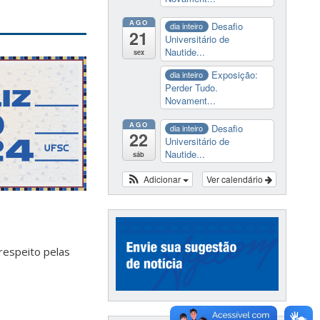
AGO
Desafio
dia inteiro
21
Universitário de
Nautide...
sex
Exposição:
dia inteiro
Perder Tudo.
Novament...
AGO
Desafio
dia inteiro
22
Universitário de
Nautide...
sáb
Adicionar
Ver calendário
respeito pelas