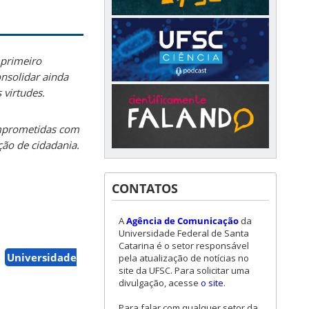
 primeiro
nsolidar ainda
 virtudes.
omprometidas com
ção de cidadania.
CONTATOS
A
Agência de Comunicação
da
Universidade Federal de Santa
Catarina é o setor responsável
Universidade
pela atualização de notícias no
site da UFSC. Para solicitar uma
divulgação, acesse
o site
.
Para falar com qualquer setor da