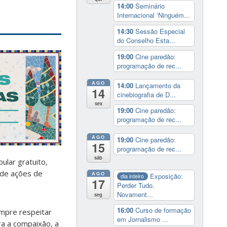
14:00
Seminário
Internacional ‘Ninguém...
14:30
Sessão Especial
do Conselho Esta...
19:00
Cine paredão:
programação de rec...
AGO
14:00
Lançamento da
14
cinebiografia de D...
sex
19:00
Cine paredão:
programação de rec...
AGO
19:00
Cine paredão:
15
programação de rec...
sáb
ular gratuito,
s de ações de
AGO
Exposição:
dia inteiro
17
Perder Tudo.
Novament...
seg
16:00
Curso de formação
empre respeitar
em Jornalismo ...
ra a compaixão, a