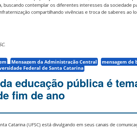
iva, buscando contemplar os diferentes interesses da sociedade p
fraternização compartilhando vivências e troca de saberes ao l
SC.
gem
Mensagem da Administração Central
mensagem de 
versidade Federal de Santa Catarina
 da educação pública é tem
e fim de ano
anta Catarina (UFSC) está divulgando em seus canais de comuni