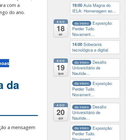
ara com a
19:00
Aula Magna do
IELA: Homenagem ao...
ongo do ano.
AGO
Exposição:
dia inteiro
18
Perder Tudo.
Novament...
ter
14:00
Soberania
tecnológica e digital
AGO
Desafio
dia inteiro
boas
19
Universitário de
Nautide...
qua
a da
Exposição:
dia inteiro
Perder Tudo.
Novament...
AGO
Desafio
dia inteiro
20
Universitário de
Nautide...
qui
cação a mensagem
Exposição:
dia inteiro
Perder Tudo.
Novament...