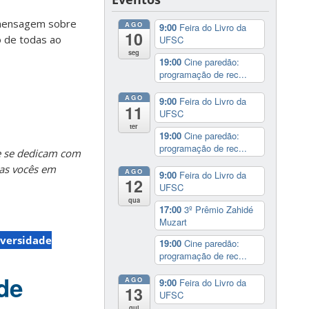
u mensagem sobre
AGO
9:00
Feira do Livro da
10
ão de todas ao
UFSC
seg
19:00
Cine paredão:
programação de rec...
AGO
9:00
Feira do Livro da
11
UFSC
ter
19:00
Cine paredão:
programação de rec...
e se dedicam com
as vocês em
AGO
9:00
Feira do Livro da
12
UFSC
qua
17:00
3º Prêmio Zahidé
Muzart
versidade
19:00
Cine paredão:
programação de rec...
de
AGO
9:00
Feira do Livro da
13
UFSC
qui