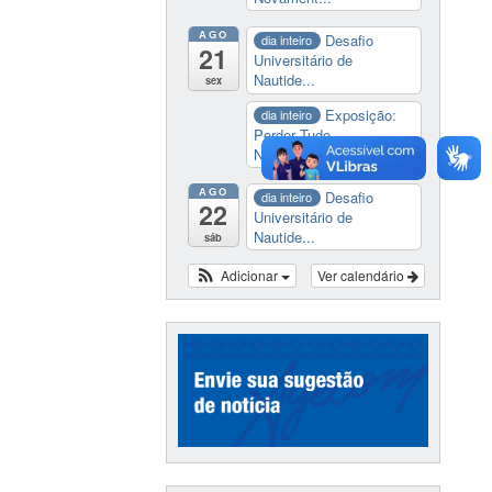
AGO
Desafio
dia inteiro
21
Universitário de
Nautide...
sex
Exposição:
dia inteiro
Perder Tudo.
Novament...
AGO
Desafio
dia inteiro
22
Universitário de
Nautide...
sáb
Adicionar
Ver calendário