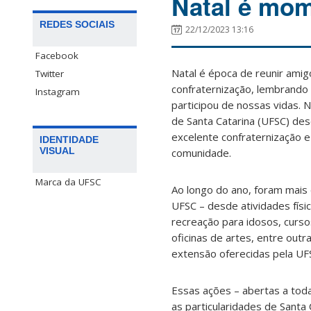
Natal é mom
REDES SOCIAIS
22/12/2023 13:16
Facebook
Natal é época de reunir amig
Twitter
confraternização, lembrando
Instagram
participou de nossas vidas. 
de Santa Catarina (UFSC) de
excelente confraternização 
IDENTIDADE
VISUAL
comunidade.
Marca da UFSC
Ao longo do ano, foram mais
UFSC – desde atividades fís
recreação para idosos, curso
oficinas de artes, entre outr
extensão oferecidas pela UF
Essas ações – abertas a tod
as particularidades de Santa 