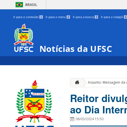
BRASIL
Ir para o conteúdo
1
Ir para o menu
2
Ir para a busca
3
Ir para o rodapé
4
Notícias da UFSC
Assunto: Mensagem da A
Reitor div
ao Dia Inte
08/03/2024 15:50