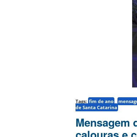
Tags:
fim de ano
mensa
de Santa Catarina
Mensagem da
calouras e 