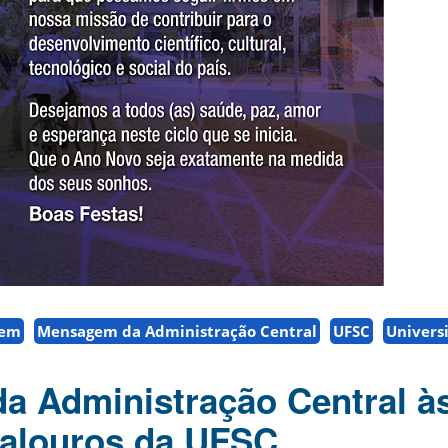
gem
Mensagem da Administração Central
UFSC
Univers
 Administração Central à
calouros da UFSC