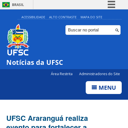
BRASIL
Simplifique!
ACESSIBILIDADE
ALTO CONTRASTE
MAPA DO SITE
Comunica BR
Participe
Acesso à informação
Legislação
Notícias da UFSC
Canais
Área Restrita
Administradores do Site
MENU
UFSC Araranguá realiza
evento para fortalecer a