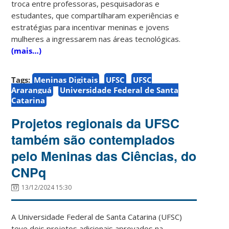
troca entre professoras, pesquisadoras e
estudantes, que compartilharam experiências e
estratégias para incentivar meninas e jovens
mulheres a ingressarem nas áreas tecnológicas.
(mais…)
Tags:
Meninas Digitais
UFSC
UFSC
Araranguá
Universidade Federal de Santa
Catarina
Projetos regionais da UFSC
também são contemplados
pelo Meninas das Ciências, do
CNPq
13/12/2024 15:30
A Universidade Federal de Santa Catarina (UFSC)
teve dois projetos adicionais aprovados na