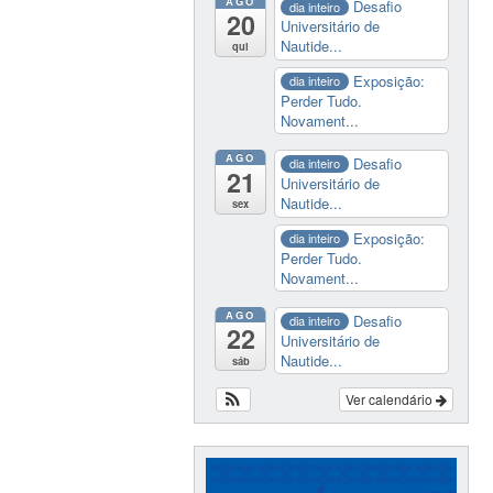
AGO
Desafio
dia inteiro
20
Universitário de
Nautide...
qui
Exposição:
dia inteiro
Perder Tudo.
Novament...
AGO
Desafio
dia inteiro
21
Universitário de
Nautide...
sex
Exposição:
dia inteiro
Perder Tudo.
Novament...
AGO
Desafio
dia inteiro
22
Universitário de
Nautide...
sáb
Ver calendário