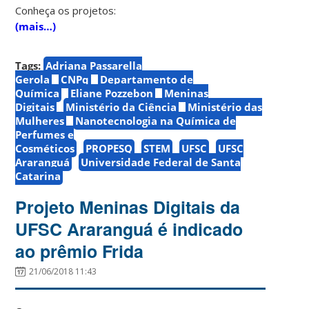
Conheça os projetos:
(mais…)
Tags:
Adriana Passarella
Gerola
CNPq
Departamento de
Química
Eliane Pozzebon
Meninas
Digitais
Ministério da Ciência
Ministério das
Mulheres
Nanotecnologia na Química de
Perfumes e
Cosméticos
PROPESQ
STEM
UFSC
UFSC
Araranguá
Universidade Federal de Santa
Catarina
Projeto Meninas Digitais da
UFSC Araranguá é indicado
ao prêmio Frida
21/06/2018 11:43