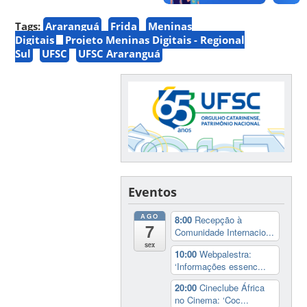
Tags:
Araranguá
Frida
Meninas
Digitais
Projeto Meninas Digitais - Regional
Sul
UFSC
UFSC Araranguá
Eventos
AGO
8:00
Recepção à
7
Comunidade Internacio...
sex
10:00
Webpalestra:
‘Informações essenc...
20:00
Cineclube África
no Cinema: ‘Coc...