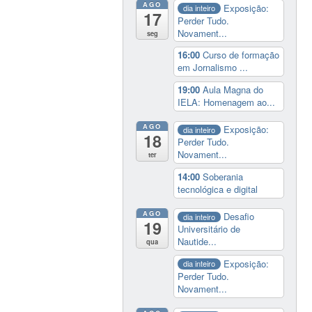
AGO
Exposição:
dia inteiro
17
Perder Tudo.
Novament...
seg
16:00
Curso de formação
em Jornalismo ...
19:00
Aula Magna do
IELA: Homenagem ao...
AGO
Exposição:
dia inteiro
18
Perder Tudo.
Novament...
ter
14:00
Soberania
tecnológica e digital
AGO
Desafio
dia inteiro
19
Universitário de
Nautide...
qua
Exposição:
dia inteiro
Perder Tudo.
Novament...