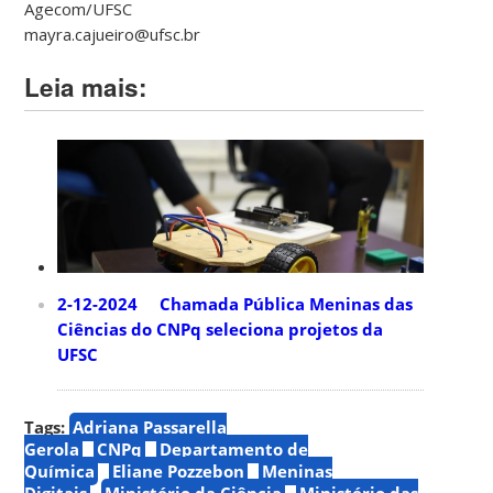
Agecom/UFSC
mayra.cajueiro@ufsc.br
Leia mais:
2-12-2024 Chamada Pública Meninas das
Ciências do CNPq seleciona projetos da
UFSC
Tags:
Adriana Passarella
Gerola
CNPq
Departamento de
Química
Eliane Pozzebon
Meninas