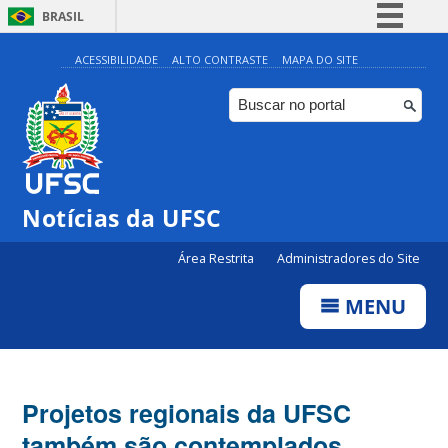
BRASIL
Simplifique!
ACESSIBILIDADE
ALTO CONTRASTE
MAPA DO SITE
Comunica BR
Participe
Acesso à informação
Legislação
Notícias da UFSC
Canais
Área Restrita
Administradores do Site
MENU
Projetos regionais da UFSC
também são contemplados