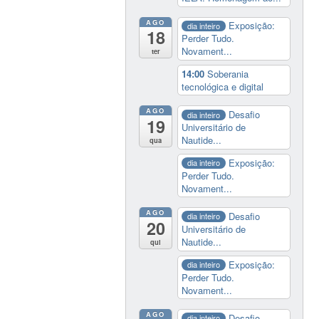
AGO
Exposição:
dia inteiro
18
Perder Tudo.
Novament...
ter
14:00
Soberania
tecnológica e digital
AGO
Desafio
dia inteiro
19
Universitário de
Nautide...
qua
Exposição:
dia inteiro
Perder Tudo.
Novament...
AGO
Desafio
dia inteiro
20
Universitário de
Nautide...
qui
Exposição:
dia inteiro
Perder Tudo.
Novament...
AGO
Desafio
dia inteiro