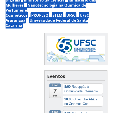
Digitais
Ministério da Ciência
Ministério das
Mulheres
Nanotecnologia na Química de
Perfumes e
Cosméticos
PROPESQ
STEM
UFSC
UFSC
Araranguá
Universidade Federal de Santa
Catarina
Eventos
AGO
8:00
Recepção à
7
Comunidade Internacio...
sex
20:00
Cineclube África
no Cinema: ‘Coc...
AGO