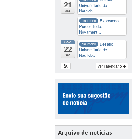
21
Universitário de
Nautide...
sex
Exposição:
dia inteiro
Perder Tudo.
Novament...
AGO
Desafio
dia inteiro
22
Universitário de
Nautide...
sáb
Ver calendário
Arquivo de notícias