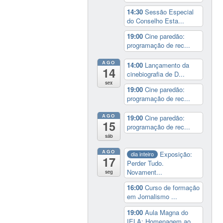
14:30
Sessão Especial
do Conselho Esta...
19:00
Cine paredão:
programação de rec...
AGO
14:00
Lançamento da
14
cinebiografia de D...
sex
19:00
Cine paredão:
programação de rec...
AGO
19:00
Cine paredão:
15
programação de rec...
sáb
AGO
Exposição:
dia inteiro
17
Perder Tudo.
Novament...
seg
16:00
Curso de formação
em Jornalismo ...
19:00
Aula Magna do
IELA: Homenagem ao...