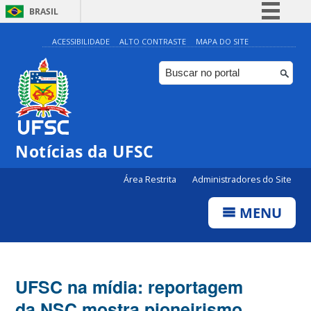
BRASIL
Simplifique!
ACESSIBILIDADE
ALTO CONTRASTE
MAPA DO SITE
Comunica BR
Participe
Acesso à informação
Legislação
Notícias da UFSC
Canais
Área Restrita
Administradores do Site
MENU
UFSC na mídia: reportagem
da NSC mostra pioneirismo