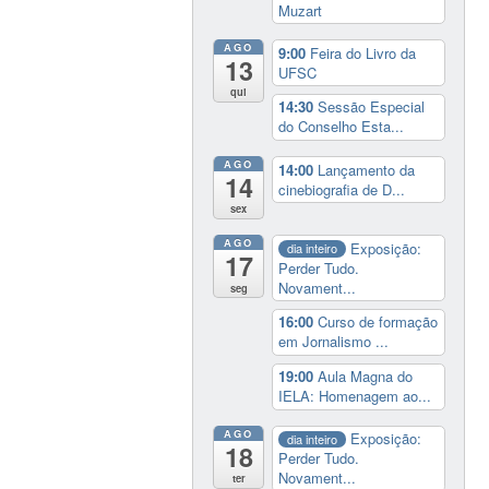
Muzart
AGO
9:00
Feira do Livro da
13
UFSC
qui
14:30
Sessão Especial
do Conselho Esta...
AGO
14:00
Lançamento da
14
cinebiografia de D...
sex
AGO
Exposição:
dia inteiro
17
Perder Tudo.
Novament...
seg
16:00
Curso de formação
em Jornalismo ...
19:00
Aula Magna do
IELA: Homenagem ao...
AGO
Exposição:
dia inteiro
18
Perder Tudo.
Novament...
ter