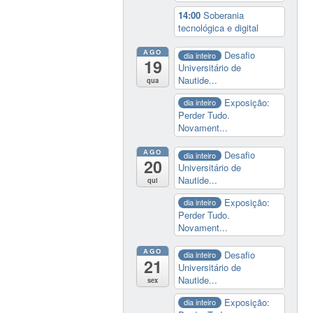
14:00
Soberania
tecnológica e digital
AGO
Desafio
dia inteiro
19
Universitário de
Nautide...
qua
Exposição:
dia inteiro
Perder Tudo.
Novament...
AGO
Desafio
dia inteiro
20
Universitário de
Nautide...
qui
Exposição:
dia inteiro
Perder Tudo.
Novament...
AGO
Desafio
dia inteiro
21
Universitário de
Nautide...
sex
Exposição:
dia inteiro