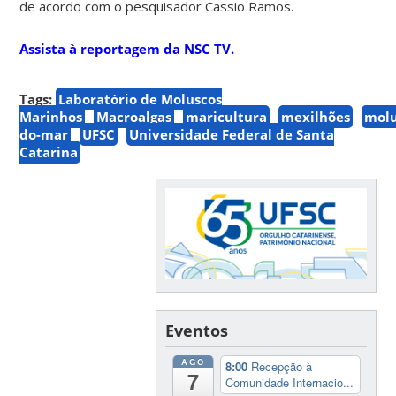
de acordo com o pesquisador Cassio Ramos.
Assista à reportagem da NSC TV.
Tags:
Laboratório de Moluscos
Marinhos
Macroalgas
maricultura
mexilhões
molu
do-mar
UFSC
Universidade Federal de Santa
Catarina
Eventos
AGO
8:00
Recepção à
7
Comunidade Internacio...