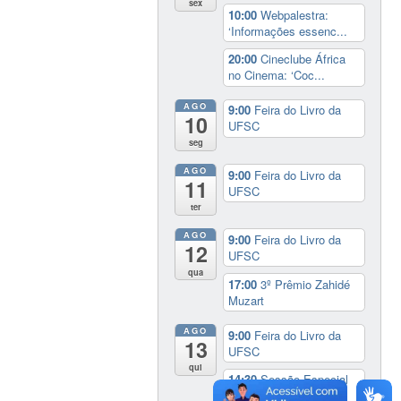
sex
10:00
Webpalestra:
‘Informações essenc...
20:00
Cineclube África
no Cinema: ‘Coc...
AGO
9:00
Feira do Livro da
10
UFSC
seg
AGO
9:00
Feira do Livro da
11
UFSC
ter
AGO
9:00
Feira do Livro da
12
UFSC
qua
17:00
3º Prêmio Zahidé
Muzart
AGO
9:00
Feira do Livro da
13
UFSC
qui
14:30
Sessão Especial
do Conselho Esta...