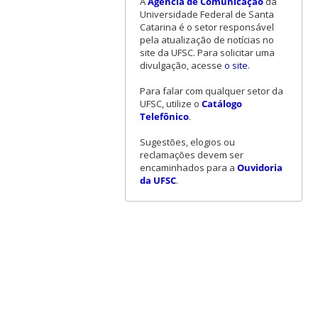
A
Agência de Comunicação
da
Universidade Federal de Santa
Catarina é o setor responsável
pela atualização de notícias no
site da UFSC. Para solicitar uma
divulgação, acesse
o site
.
Para falar com qualquer setor da
UFSC, utilize o
Catálogo
Telefônico
.
Sugestões, elogios ou
reclamações devem ser
encaminhados para a
Ouvidoria
da UFSC
.