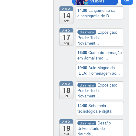
AGO
14:00
Lançamento da
14
cinebiografia de D...
sex
AGO
Exposição:
dia inteiro
17
Perder Tudo.
Novament...
seg
16:00
Curso de formação
em Jornalismo ...
19:00
Aula Magna do
IELA: Homenagem ao...
AGO
Exposição:
dia inteiro
18
Perder Tudo.
Novament...
ter
14:00
Soberania
tecnológica e digital
AGO
Desafio
dia inteiro
19
Universitário de
Nautide...
qua