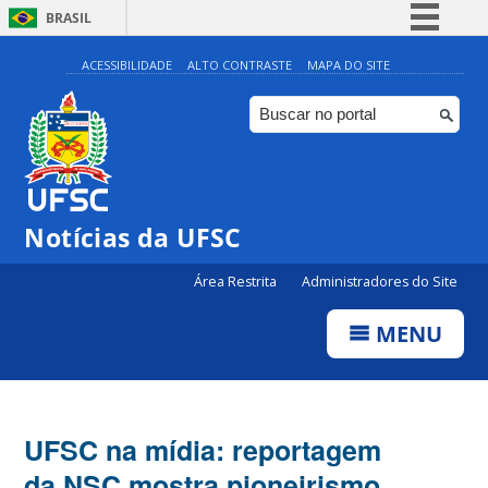
BRASIL
Simplifique!
ACESSIBILIDADE
ALTO CONTRASTE
MAPA DO SITE
Comunica BR
Participe
Acesso à informação
Legislação
Notícias da UFSC
Canais
Área Restrita
Administradores do Site
MENU
UFSC na mídia: reportagem
da NSC mostra pioneirismo