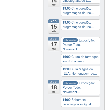
14
cinebiografia de D...
sex
19:00
Cine paredão:
programação de rec...
AGO
19:00
Cine paredão:
15
programação de rec...
sáb
AGO
Exposição:
dia inteiro
17
Perder Tudo.
Novament...
seg
16:00
Curso de formação
em Jornalismo ...
19:00
Aula Magna do
IELA: Homenagem ao...
AGO
Exposição:
dia inteiro
18
Perder Tudo.
Novament...
ter
14:00
Soberania
tecnológica e digital