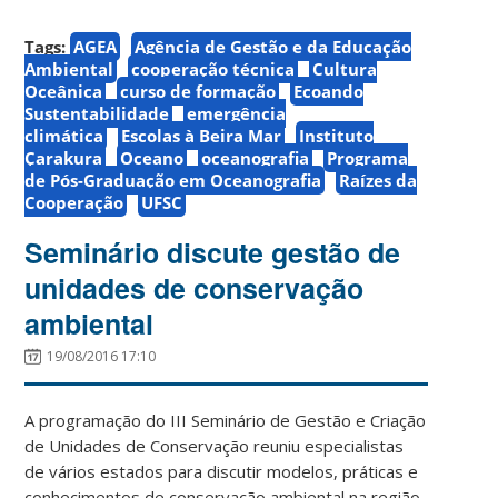
Tags:
AGEA
Agência de Gestão e da Educação
Ambiental
cooperação técnica
Cultura
Oceânica
curso de formação
Ecoando
Sustentabilidade
emergência
climática
Escolas à Beira Mar
Instituto
Çarakura
Oceano
oceanografia
Programa
de Pós-Graduação em Oceanografia
Raízes da
Cooperação
UFSC
Seminário discute gestão de
unidades de conservação
ambiental
19/08/2016 17:10
A programação do III Seminário de Gestão e Criação
de Unidades de Conservação reuniu especialistas
de vários estados para discutir modelos, práticas e
conhecimentos de conservação ambiental na região