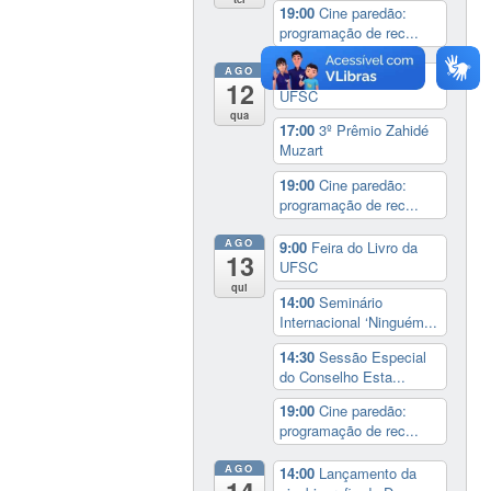
19:00
Cine paredão:
programação de rec...
AGO
9:00
Feira do Livro da
12
UFSC
qua
17:00
3º Prêmio Zahidé
Muzart
19:00
Cine paredão:
programação de rec...
AGO
9:00
Feira do Livro da
13
UFSC
qui
14:00
Seminário
Internacional ‘Ninguém...
14:30
Sessão Especial
do Conselho Esta...
19:00
Cine paredão:
programação de rec...
AGO
14:00
Lançamento da