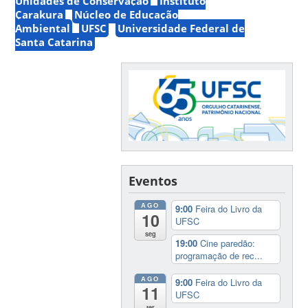
Unidades de Conservação
Instituto
Çarakura
Núcleo de Educação
Ambiental
UFSC
Universidade Federal de
Santa Catarina
Eventos
AGO
9:00
Feira do Livro da
10
UFSC
seg
19:00
Cine paredão:
programação de rec...
AGO
9:00
Feira do Livro da
11
UFSC
ter