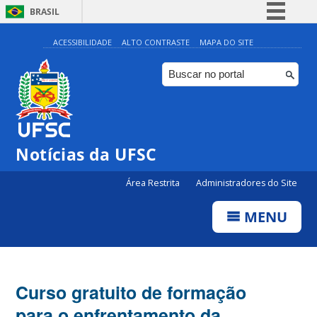
BRASIL
Simplifique!
ACESSIBILIDADE
ALTO CONTRASTE
MAPA DO SITE
Comunica BR
Participe
Acesso à informação
Legislação
Notícias da UFSC
Canais
Área Restrita
Administradores do Site
MENU
Curso gratuito de formação
para o enfrentamento da