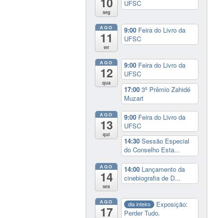
10
UFSC
seg
AGO
9:00
Feira do Livro da
11
UFSC
ter
AGO
9:00
Feira do Livro da
12
UFSC
qua
17:00
3º Prêmio Zahidé
Muzart
AGO
9:00
Feira do Livro da
13
UFSC
qui
14:30
Sessão Especial
do Conselho Esta...
AGO
14:00
Lançamento da
14
cinebiografia de D...
sex
AGO
Exposição:
dia inteiro
17
Perder Tudo.