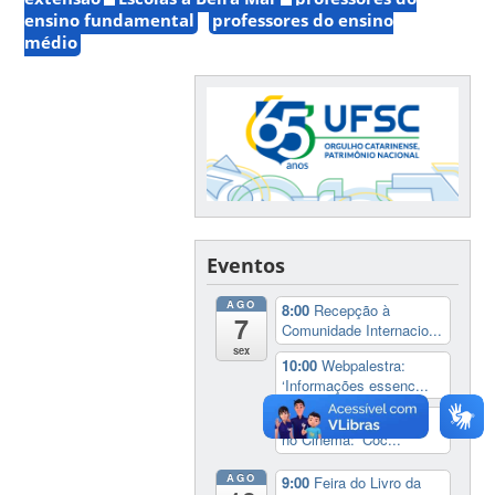
ensino fundamental
professores do ensino
médio
Eventos
AGO
8:00
Recepção à
7
Comunidade Internacio...
sex
10:00
Webpalestra:
‘Informações essenc...
20:00
Cineclube África
no Cinema: ‘Coc...
AGO
9:00
Feira do Livro da