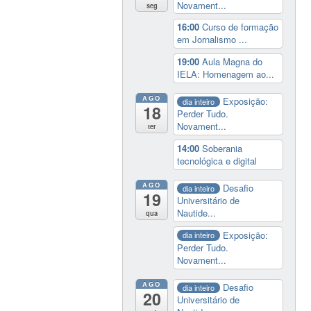
Novament...
seg
16:00
Curso de formação
em Jornalismo ...
19:00
Aula Magna do
IELA: Homenagem ao...
AGO
Exposição:
dia inteiro
18
Perder Tudo.
Novament...
ter
14:00
Soberania
tecnológica e digital
AGO
Desafio
dia inteiro
19
Universitário de
Nautide...
qua
Exposição:
dia inteiro
Perder Tudo.
Novament...
AGO
Desafio
dia inteiro
20
Universitário de