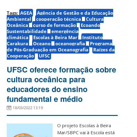
Tags:
AGEA
Agência de Gestão e da Educação
Ambiental
cooperação técnica
Cultura
Oceânica
curso de formação
Ecoando
Sustentabilidade
emergência
climática
Escolas à Beira Mar
Instituto
Çarakura
Oceano
oceanografia
Programa
de Pós-Graduação em Oceanografia
Raízes da
Cooperação
UFSC
UFSC oferece formação sobre
cultura oceânica para
educadores do ensino
fundamental e médio
18/03/2022 13:19
O projeto Escolas à Beira
Mar/SBPC vai à Escola está