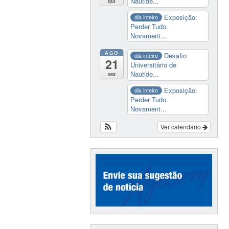
Nautide...
qui
Exposição:
dia inteiro
Perder Tudo.
Novament...
AGO
Desafio
dia inteiro
21
Universitário de
Nautide...
sex
Exposição:
dia inteiro
Perder Tudo.
Novament...
Ver calendário