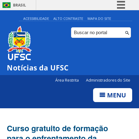
BRASIL
Simplifique!
ACESSIBILIDADE
ALTO CONTRASTE
MAPA DO SITE
Comunica BR
Participe
Acesso à informação
Legislação
Notícias da UFSC
Canais
Área Restrita
Administradores do Site
MENU
Curso gratuito de formação
para o enfrentamento da