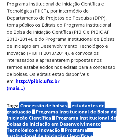
Programa Institucional de Iniciação Científica e
Tecnológica (PIICT), por intermédio do
Departamento de Projetos de Pesquisa (DPP),
torna público os Editais do Programa Institucional
de Bolsa de Iniciação Científica (PIBIC e PIBIC AF
2013/2014), e do Programa Institucional de Bolsas
de Iniciação em Desenvolvimento Tecnológico e
Inovação (PIBITI 2013/2014), e convoca os
interessados a apresentarem propostas nos
termos estabelecidos nos editais para a concessão
de bolsas. Os editais estão disponíveis
em:
http://pibic.ufsc.br
.
(mais…)
Tags:
Concessão de bolsas
estudantes de
graduação
Programa Institucional de Bolsa de
Iniciação Científica
Programa Institucional de
Bolsas de Iniciação em Desenvolvimento
Tecnológico e Inovação
Programa
Institucional de Iniciação Científica e