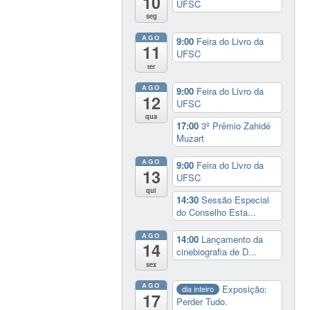
10
UFSC
seg
AGO
9:00
Feira do Livro da
11
UFSC
ter
AGO
9:00
Feira do Livro da
12
UFSC
qua
17:00
3º Prêmio Zahidé
Muzart
AGO
9:00
Feira do Livro da
13
UFSC
qui
14:30
Sessão Especial
do Conselho Esta...
AGO
14:00
Lançamento da
14
cinebiografia de D...
sex
AGO
Exposição:
dia inteiro
17
Perder Tudo.