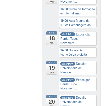
Novament...
seg
16:00
Curso de formação
em Jornalismo ...
19:00
Aula Magna do
IELA: Homenagem ao...
AGO
Exposição:
dia inteiro
18
Perder Tudo.
Novament...
ter
14:00
Soberania
tecnológica e digital
AGO
Desafio
dia inteiro
19
Universitário de
Nautide...
qua
Exposição:
dia inteiro
Perder Tudo.
Novament...
AGO
Desafio
dia inteiro
20
Universitário de
Nautide...