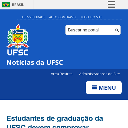
BRASIL
Simplifique!
ACESSIBILIDADE
ALTO CONTRASTE
MAPA DO SITE
Comunica BR
Participe
Acesso à informação
Legislação
Notícias da UFSC
Canais
Área Restrita
Administradores do Site
MENU
Estudantes de graduação da
UFSC devem comprovar