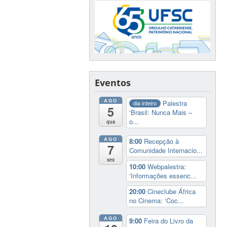
Eventos
AGO
Palestra
dia inteiro
5
‘Brasil: Nunca Mais –
o...
qua
AGO
8:00
Recepção à
7
Comunidade Internacio...
sex
10:00
Webpalestra:
‘Informações essenc...
20:00
Cineclube África
no Cinema: ‘Coc...
AGO
9:00
Feira do Livro da