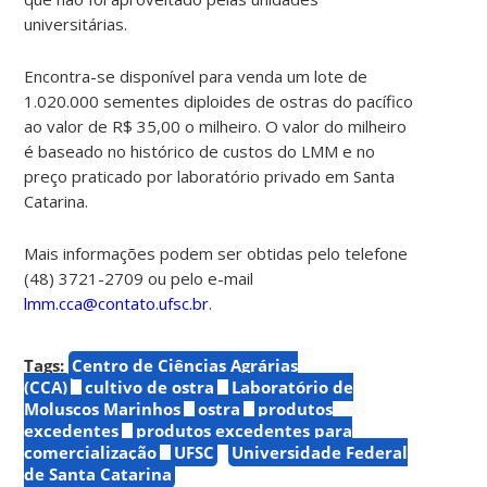
universitárias.
Encontra-se disponível para venda um lote de
1.020.000 sementes diploides de ostras do pacífico
ao valor de R$ 35,00 o milheiro.
O valor do milheiro
é baseado no histórico de custos do LMM e no
preço praticado por laboratório privado em Santa
Catarina.
Mais informações podem ser obtidas pelo telefone
(48) 3721-2709 ou pelo e-mail
lmm.cca@contato.ufsc.br
.
Tags:
Centro de Ciências Agrárias
(CCA)
cultivo de ostra
Laboratório de
Moluscos Marinhos
ostra
produtos
excedentes
produtos excedentes para
comercialização
UFSC
Universidade Federal
de Santa Catarina