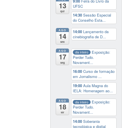
9:00
Feira do Livro da
13
UFSC
qui
14:30
Sessão Especial
do Conselho Esta...
AGO
14:00
Lançamento da
14
cinebiografia de D...
sex
AGO
Exposição:
dia inteiro
17
Perder Tudo.
Novament...
seg
16:00
Curso de formação
em Jornalismo ...
19:00
Aula Magna do
IELA: Homenagem ao...
AGO
Exposição:
dia inteiro
18
Perder Tudo.
Novament...
ter
14:00
Soberania
tecnológica e digital