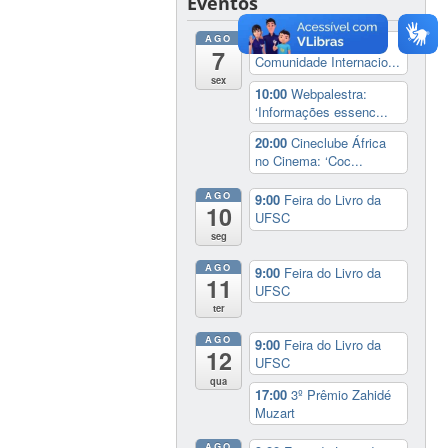
Eventos
AGO
8:00
Recepção à
7
Comunidade Internacio...
sex
10:00
Webpalestra:
‘Informações essenc...
20:00
Cineclube África
no Cinema: ‘Coc...
AGO
9:00
Feira do Livro da
10
UFSC
seg
AGO
9:00
Feira do Livro da
11
UFSC
ter
AGO
9:00
Feira do Livro da
12
UFSC
qua
17:00
3º Prêmio Zahidé
Muzart
AGO