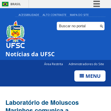
BRASIL
Simplifique!
ACESSIBILIDADE
ALTO CONTRASTE
MAPA DO SITE
Comunica BR
Participe
Acesso à informação
Legislação
Notícias da UFSC
Canais
Área Restrita
Administradores do Site
MENU
Laboratório de Moluscos
Marinhos comunica a