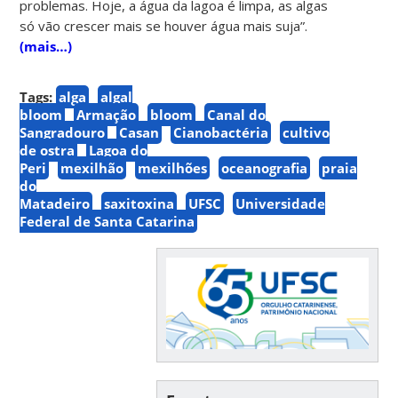
problemas. Hoje, a água da lagoa é limpa, as algas
só vão crescer mais se houver água mais suja”.
(mais…)
Tags:
alga
algal
bloom
Armação
bloom
Canal do
Sangradouro
Casan
Cianobactéria
cultivo
de ostra
Lagoa do
Peri
mexilhão
mexilhões
oceanografia
praia
do
Matadeiro
saxitoxina
UFSC
Universidade
Federal de Santa Catarina