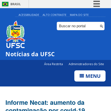
BRASIL
Simplifique!
ACESSIBILIDADE
ALTO CONTRASTE
MAPA DO SITE
Comunica BR
Participe
Acesso à informação
Legislação
Notícias da UFSC
Canais
Área Restrita
Administradores do Site
MENU
Informe Necat: aumento da
contaminação por covid-19,