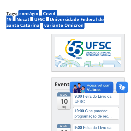
Tags:
contágio
Covid-
19
Necat
UFSC
Universidade Federal de
Santa Catarina
variante Ômicron
Eventos
AGO
9:00
Feira do Livro da
10
UFSC
seg
19:00
Cine paredão:
programação de rec...
AGO
9:00
Feira do Livro da