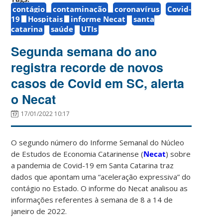
contágio
contaminação
coronavírus
Covid-
19
Hospitais
informe Necat
santa
catarina
saúde
UTIs
Segunda semana do ano
registra recorde de novos
casos de Covid em SC, alerta
o Necat
17/01/2022 10:17
O segundo número do Informe Semanal do Núcleo
de Estudos de Economia Catarinense (
Necat
) sobre
a pandemia de Covid-19 em Santa Catarina traz
dados que apontam uma “aceleração expressiva” do
contágio no Estado. O informe do Necat analisou as
informações referentes à semana de 8 a 14 de
janeiro de 2022.