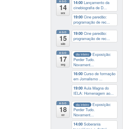
AGO
14:00
Lançamento da
14
cinebiografia de D...
sex
19:00
Cine paredão:
programação de rec...
AGO
19:00
Cine paredão:
15
programação de rec...
sáb
AGO
Exposição:
dia inteiro
17
Perder Tudo.
Novament...
seg
16:00
Curso de formação
em Jornalismo ...
19:00
Aula Magna do
IELA: Homenagem ao...
AGO
Exposição:
dia inteiro
18
Perder Tudo.
Novament...
ter
14:00
Soberania