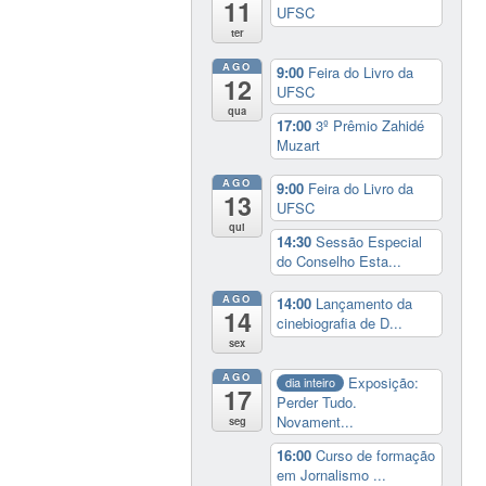
11
UFSC
ter
AGO
9:00
Feira do Livro da
12
UFSC
qua
17:00
3º Prêmio Zahidé
Muzart
AGO
9:00
Feira do Livro da
13
UFSC
qui
14:30
Sessão Especial
do Conselho Esta...
AGO
14:00
Lançamento da
14
cinebiografia de D...
sex
AGO
Exposição:
dia inteiro
17
Perder Tudo.
Novament...
seg
16:00
Curso de formação
em Jornalismo ...