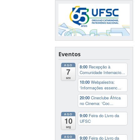
Eventos
AGO
8:00
Recepção à
7
Comunidade Internacio...
sex
10:00
Webpalestra:
‘Informações essenc...
20:00
Cineclube África
no Cinema: ‘Coc...
AGO
9:00
Feira do Livro da
10
UFSC
seg
AGO
9:00
Feira do Livro da