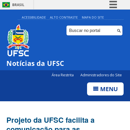
BRASIL
Simplifique!
ACESSIBILIDADE
ALTO CONTRASTE
MAPA DO SITE
Comunica BR
Participe
Acesso à informação
Legislação
Notícias da UFSC
Canais
Área Restrita
Administradores do Site
MENU
Projeto da UFSC facilita a
comunicação para as