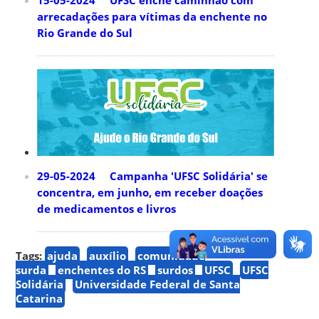
15-05-2024 UFSC enche caminhão com
arrecadações para vítimas da enchente no
Rio Grande do Sul
29-05-2024 Campanha 'UFSC Solidária' se
concentra, em junho, em receber doações
de medicamentos e livros
Tags:
ajuda
auxílio
comunidade
surda
enchentes do RS
surdos
UFSC
UFSC
Solidária
Universidade Federal de Santa
Catarina