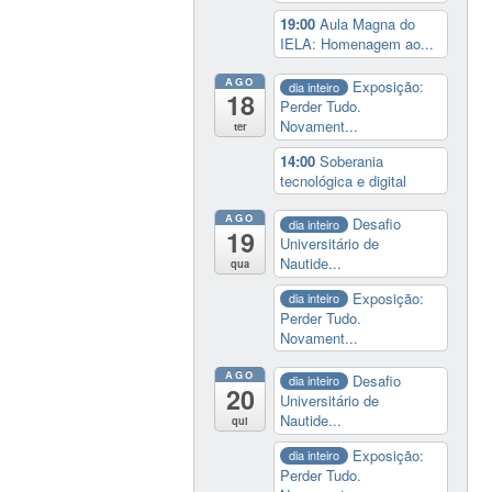
19:00
Aula Magna do
IELA: Homenagem ao...
AGO
Exposição:
dia inteiro
18
Perder Tudo.
Novament...
ter
14:00
Soberania
tecnológica e digital
AGO
Desafio
dia inteiro
19
Universitário de
Nautide...
qua
Exposição:
dia inteiro
Perder Tudo.
Novament...
AGO
Desafio
dia inteiro
20
Universitário de
Nautide...
qui
Exposição:
dia inteiro
Perder Tudo.