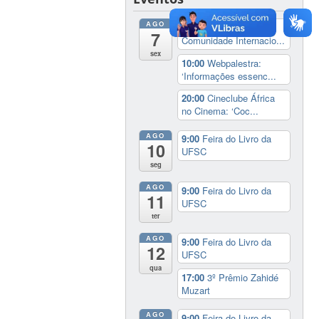
AGO
8:00
Recepção à
7
Comunidade Internacio...
sex
10:00
Webpalestra:
‘Informações essenc...
20:00
Cineclube África
no Cinema: ‘Coc...
AGO
9:00
Feira do Livro da
10
UFSC
seg
AGO
9:00
Feira do Livro da
11
UFSC
ter
AGO
9:00
Feira do Livro da
12
UFSC
qua
17:00
3º Prêmio Zahidé
Muzart
AGO
9:00
Feira do Livro da