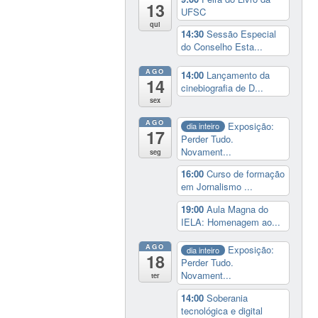
13
UFSC
qui
14:30
Sessão Especial
do Conselho Esta...
AGO
14:00
Lançamento da
14
cinebiografia de D...
sex
AGO
Exposição:
dia inteiro
17
Perder Tudo.
Novament...
seg
16:00
Curso de formação
em Jornalismo ...
19:00
Aula Magna do
IELA: Homenagem ao...
AGO
Exposição:
dia inteiro
18
Perder Tudo.
Novament...
ter
14:00
Soberania
tecnológica e digital