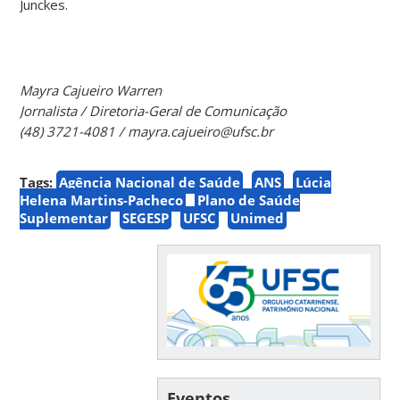
Junckes.
Mayra Cajueiro Warren
Jornalista / Diretoria-Geral de Comunicação
(48) 3721-4081 / mayra.cajueiro@ufsc.br
Tags:
Agência Nacional de Saúde
ANS
Lúcia
Helena Martins-Pacheco
Plano de Saúde
Suplementar
SEGESP
UFSC
Unimed
Eventos