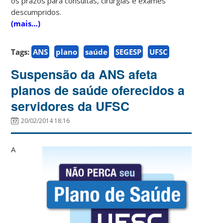
os prazos para consultas, cirurgias e exames
descumpridos.
(mais…)
Tags:
ANS
plano
saúde
SEGESP
UFSC
Suspensão da ANS afeta
planos de saúde oferecidos a
servidores da UFSC
20/02/2014 18:16
A