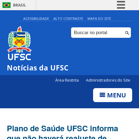
BRASIL
Simplifique!
ACESSIBILIDADE
ALTO CONTRASTE
MAPA DO SITE
Comunica BR
Participe
Acesso à informação
Legislação
Notícias da UFSC
Canais
Área Restrita
Administradores do Site
MENU
Plano de Saúde UFSC informa
que não haverá reajuste de