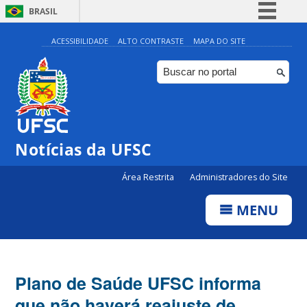
BRASIL
Simplifique!
ACESSIBILIDADE
ALTO CONTRASTE
MAPA DO SITE
Comunica BR
Participe
Acesso à informação
Legislação
Notícias da UFSC
Canais
Área Restrita
Administradores do Site
MENU
Plano de Saúde UFSC informa
que não haverá reajuste de