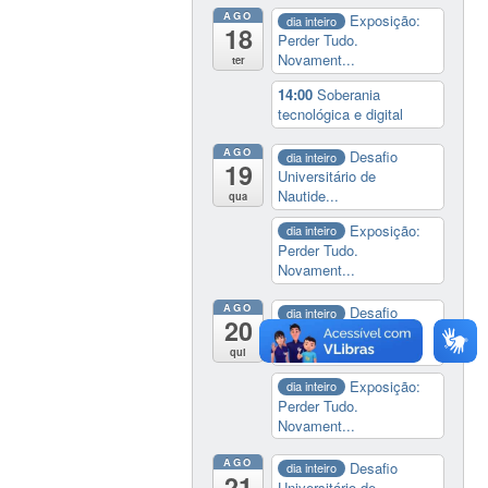
AGO
Exposição:
dia inteiro
18
Perder Tudo.
Novament...
ter
14:00
Soberania
tecnológica e digital
AGO
Desafio
dia inteiro
19
Universitário de
Nautide...
qua
Exposição:
dia inteiro
Perder Tudo.
Novament...
AGO
Desafio
dia inteiro
20
Universitário de
Nautide...
qui
Exposição:
dia inteiro
Perder Tudo.
Novament...
AGO
Desafio
dia inteiro
21
Universitário de