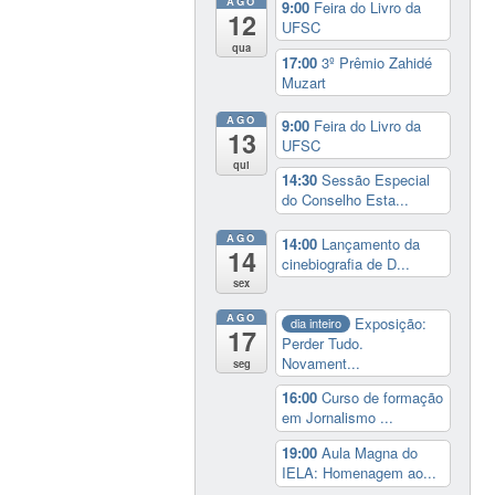
AGO
9:00
Feira do Livro da
12
UFSC
qua
17:00
3º Prêmio Zahidé
Muzart
AGO
9:00
Feira do Livro da
13
UFSC
qui
14:30
Sessão Especial
do Conselho Esta...
AGO
14:00
Lançamento da
14
cinebiografia de D...
sex
AGO
Exposição:
dia inteiro
17
Perder Tudo.
Novament...
seg
16:00
Curso de formação
em Jornalismo ...
19:00
Aula Magna do
IELA: Homenagem ao...