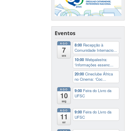
Eventos
AGO
8:00
Recepção à
7
Comunidade Internacio...
sex
10:00
Webpalestra:
‘Informações essenc...
20:00
Cineclube África
no Cinema: ‘Coc...
AGO
9:00
Feira do Livro da
10
UFSC
seg
AGO
9:00
Feira do Livro da
11
UFSC
ter