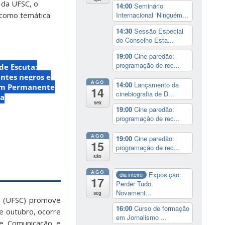
da UFSC, o
14:00
Seminário
 como temática
Internacional ‘Ninguém...
14:30
Sessão Especial
do Conselho Esta...
19:00
Cine paredão:
programação de rec...
de Escuta:
ntes negros e
AGO
14:00
Lançamento da
um Permanente
14
cinebiografia de D...
ra
sex
19:00
Cine paredão:
programação de rec...
AGO
19:00
Cine paredão:
15
programação de rec...
sáb
AGO
Exposição:
dia inteiro
17
Perder Tudo.
Novament...
seg
a (UFSC) promove
16:00
Curso de formação
de outubro, ocorre
em Jornalismo ...
de Comunicação e