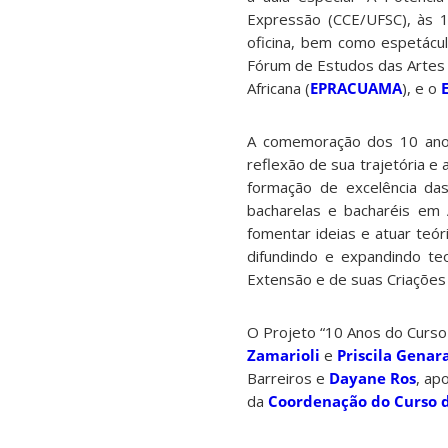
Expressão (CCE/UFSC), às 
oficina, bem como espetác
Fórum de Estudos das Artes
Africana (
EPRACUAMA
), e o
A comemoração dos 10 anos
reflexão de sua trajetória e
formação de excelência das
bacharelas e bacharéis em A
fomentar ideias e atuar teó
difundindo e expandindo te
Extensão e de suas Criações A
O Projeto “10 Anos do Curs
Zamarioli
e
Priscila Genar
Barreiros e
Dayane Ros
, ap
da
Coordenação do Curso d