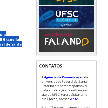
ula
Graziella
ral de Santa
CONTATOS
A
Agência de Comunicação
da
Universidade Federal de Santa
Catarina é o setor responsável
pela atualização de notícias no
site da UFSC. Para solicitar uma
divulgação, acesse
o site
.
Para falar com qualquer setor da