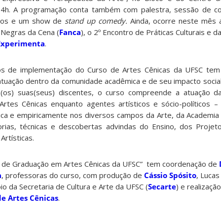
14h. A programação conta também com palestra, sessão de co
ulos e um show de
stand up comedy.
Ainda, ocorre neste mês 
 Negras da Cena (
Fanca
), o 2º Encontro de Práticas Culturais e d
Experimenta
.
 de implementação do Curso de Artes Cênicas da UFSC tem
 atuação dentro da comunidade acadêmica e de seu impacto social
(os) suas(seus) discentes, o curso compreende a atuação das
rtes Cênicas enquanto agentes artísticos e sócio-políticos –
rica e empiricamente nos diversos campos da Arte, da Academia
orias, técnicas e descobertas advindas do Ensino, dos Proje
rtísticas.
o de Graduação em Artes Cênicas da UFSC” tem coordenação de
a
, professoras do curso, com produção de
Cássio Spósito
, Lucas
oio da Secretaria de Cultura e Arte da UFSC (
Secarte
) e realização
e Artes Cênicas
.