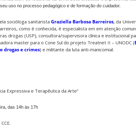
 seu uso no processo pedagógico e de formação do cuidador.
ela socióloga sanitarista
Graziella Barbosa Barreiros
, da Unive
Barreiros, como é conhecida, é especialista em em atenção comuni
ras drogas (USP), consultora/supervisora clínica e institucional p
inadora master para o Cone Sul do projeto Treatnet II – UNODC (
e drogas e crimes
) e militante da luta anti-manicomial.
ncia Expressiva e Terapêutica da Arte”
ira, das 14h às 17h
 CCE.