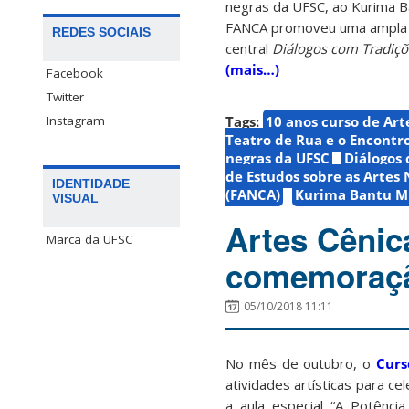
negras da UFSC, ao Kurima B
FANCA promoveu uma ampla p
REDES SOCIAIS
central
Diálogos com Tradiçõe
(mais…)
Facebook
Twitter
Instagram
Tags:
10 anos curso de Art
Teatro de Rua e o Encontr
negras da UFSC
Diálogos 
de Estudos sobre as Artes
IDENTIDADE
(FANCA)
Kurima Bantu M
VISUAL
Artes Cênic
Marca da UFSC
comemoraçã
05/10/2018 11:11
No mês de outubro, o
Curso
atividades artísticas para c
a aula especial “A Potênci