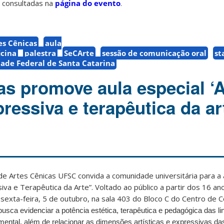
 consultadas na
página do evento
.
es Cênicas
aula
icina
palestra
SeCArte
sessão de comunicação oral
st
ade Federal de Santa Catarina
as promove aula especial ‘
ressiva e terapêutica da ar
e Artes Cênicas UFSC convida a comunidade universitária para a 
siva e Terapêutica da Arte”. Voltado ao público a partir dos 16 an
a sexta-feira, 5 de outubro, na sala 403 do Bloco C do Centro de
busca evidenciar a potência estética, terapêutica e pedagógica das l
mental, além de relacionar as dimensões artísticas e expressivas da