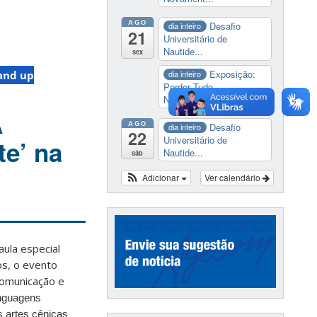
AGO
Desafio
dia inteiro
21
Universitário de
Nautide...
sex
Exposição:
and up
dia inteiro
Perder Tudo.
Novament...
A
AGO
Desafio
dia inteiro
22
Universitário de
te’ na
Nautide...
sáb
Adicionar
Ver calendário
aula especial
os, o evento
 Comunicação e
inguagens
s artes cênicas