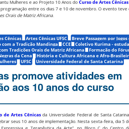
antu Mulheres e ao Projeto 10 Anos do
Curso de Artes Cênicas
rogramação entre os dias 7 e 10 de novembro. O evento teve
s Orais de Matriz Africana
.
es Cênicas
Artes Cênicas UFSC
Breve Passagem por Jogos 
o com a Tradição Mandinga
CCE
Coletivo Kurima - estuda
com Tradições Orais de Matriz Africana
Formação do Fór
 Negras da Cena
História e Cultura Africana e Afro-Brasilei
ulheres
UFSC
Universidade Federal de Santa Catarina
as promove atividades em
o aos 10 anos do curso
 de Artes Cênicas
da Universidade Federal de Santa Catarin
elebrar seus 10 anos de implementação. Nesta sexta-feira, dia 5 
a Expressiva e Terapêutica da Arte”, no Bloco C do Centro 