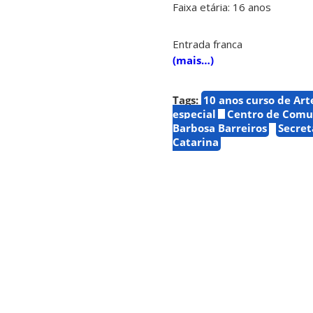
Faixa etária: 16 anos
Entrada franca
(mais…)
Tags:
10 anos curso de Art
especial
Centro de Comun
Barbosa Barreiros
Secret
Catarina