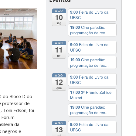
AGO
9:00
Feira do Livro da
10
UFSC
seg
19:00
Cine paredão:
programação de rec...
AGO
9:00
Feira do Livro da
11
UFSC
ter
19:00
Cine paredão:
programação de rec...
AGO
9:00
Feira do Livro da
12
UFSC
qua
17:00
3º Prêmio Zahidé
10 do Bloco D do
Muzart
O professor de
19:00
Cine paredão:
), Toni Edson, foi
programação de rec...
o Fórum
AGO
sileira da
9:00
Feira do Livro da
13
UFSC
s negros e
qui