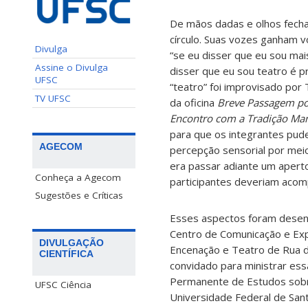
De mãos dadas e
olhos fech
círculo. Suas vozes ganham 
Divulga
“se eu disser que eu sou mai
Assine o Divulga
disser que eu sou teatro é p
UFSC
“teatro” foi improvisado por
TV UFSC
da oficina
Breve Passagem por
Encontro com a Tradição Ma
para que os integrantes pud
AGECOM
percepção sensorial por mei
era passar adiante um aper
Conheça a Agecom
participantes deveriam acomp
Sugestões e Críticas
Esses aspectos foram desenvo
Centro de Comunicação e Exp
DIVULGAÇÃO
Encenação e Teatro de Rua d
CIENTÍFICA
convidado para ministrar ess
Permanente de Estudos sobre 
UFSC Ciência
Universidade Federal de Sant