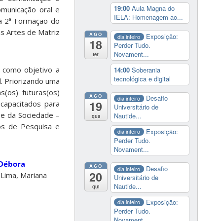
19:00
Aula Magna do
municação oral e
IELA: Homenagem ao...
a 2ª Formação do
as Artes de Matriz
AGO
Exposição:
dia inteiro
18
Perder Tudo.
Novament...
ter
 como objetivo a
14:00
Soberania
tecnológica e digital
. Priorizando uma
(os) futuras(os)
AGO
Desafio
dia inteiro
19
 capacitados para
Universitário de
 e da Sociedade –
Nautide...
qua
tos de Pesquisa e
Exposição:
dia inteiro
Perder Tudo.
Novament...
Débora
AGO
Desafio
dia inteiro
20
 Lima, Mariana
Universitário de
Nautide...
qui
Exposição:
dia inteiro
Perder Tudo.
Novament...