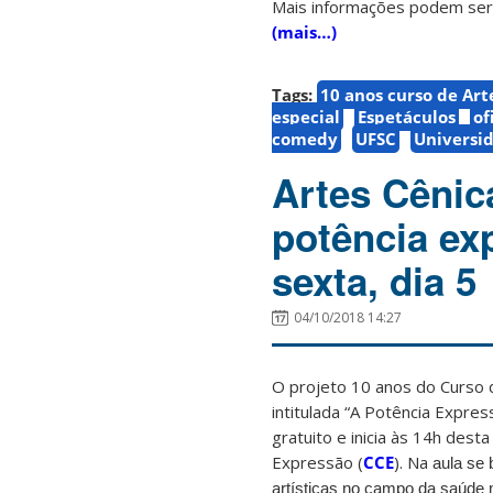
Mais informações podem ser
(mais…)
Tags:
10 anos curso de Art
especial
Espetáculos
of
comedy
UFSC
Universid
Artes Cênic
potência exp
sexta, dia 5
04/10/2018 14:27
O projeto 10 anos do Curso d
intitulada “A Potência Expres
gratuito e inicia às 14h dest
Expressão (
CCE
). Na
aula se 
artísticas no campo da saúde 