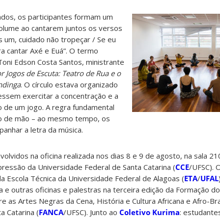
ados, os participantes formam um
volume ao cantarem juntos os versos
s um, cuidado não tropeçar / Se eu
ra cantar Axé e Euá”. O termo
 Toni Edson Costa Santos, ministrante
 Jogos de Escuta: Teatro de Rua e o
ndinga
. O círculo estava organizado
essem exercitar a concentração e a
o de um jogo. A regra fundamental
to de mão – ao mesmo tempo, os
anhar a letra da música.
lvidos na oficina realizada nos dias 8 e 9 de agosto, na sala 2
ressão da Universidade Federal de Santa Catarina (
CCE
/UFSC). 
a Escola Técnica da Universidade Federal de Alagoas (
ETA
/
UFAL
a e outras oficinas e palestras na terceira edição da Formação d
as Artes Negras da Cena, História e Cultura Africana e Afro-Bra
a Catarina (
FANCA
/UFSC). Junto ao
Coletivo Kurima
: estudante