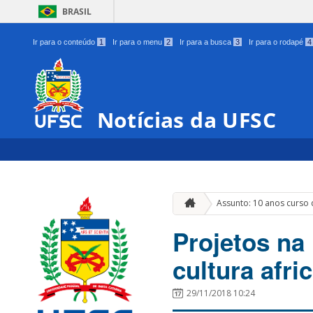
BRASIL
Ir para o conteúdo
1
Ir para o menu
2
Ir para a busca
3
Ir para o rodapé
4
Notícias da UFSC
Assunto: 10 anos curso 
Projetos na
cultura afr
29/11/2018 10:24