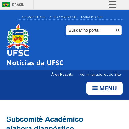
BRASIL
Simplifique!
ACESSIBILIDADE
ALTO CONTRASTE
MAPA DO SITE
Comunica BR
Participe
Acesso à informação
Legislação
Notícias da UFSC
Canais
Área Restrita
Administradores do Site
MENU
Subcomitê Acadêmico
elabora diagnóstico