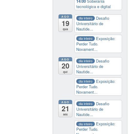
14:00
Soberania
tecnológica e digital
AGO
Desafio
dia inteiro
19
Universitário de
Nautide...
qua
Exposição:
dia inteiro
Perder Tudo.
Novament...
AGO
Desafio
dia inteiro
20
Universitário de
Nautide...
qui
Exposição:
dia inteiro
Perder Tudo.
Novament...
AGO
Desafio
dia inteiro
21
Universitário de
Nautide...
sex
Exposição:
dia inteiro
Perder Tudo.