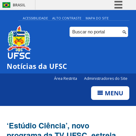
BRASIL
Simplifique!
ACESSIBILIDADE
ALTO CONTRASTE
MAPA DO SITE
Comunica BR
Participe
Acesso à informação
Legislação
Notícias da UFSC
Canais
Área Restrita
Administradores do Site
MENU
‘Estúdio Ciência’, novo
programa da TV UFSC, estreia