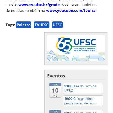
no site
www.tv.ufsc.br/grade
. Assista aos boletins
de notícias também no
www.youtube.com/tvufsc
.
Tags:
Poletto
TVUFSC
UFSC
Eventos
AGO
9:00
Feira do Livro da
10
UFSC
seg
19:00
Cine paredão:
programação de rec...
AGO
9:00
Feira do Livro da