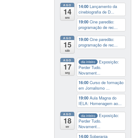
AGO
14:00
Lançamento da
14
cinebiografia de D...
sex
19:00
Cine paredão:
programação de rec...
AGO
19:00
Cine paredão:
15
programação de rec...
sáb
AGO
Exposição:
dia inteiro
17
Perder Tudo.
Novament...
seg
16:00
Curso de formação
em Jornalismo ...
19:00
Aula Magna do
IELA: Homenagem ao...
AGO
Exposição:
dia inteiro
18
Perder Tudo.
Novament...
ter
14:00
Soberania