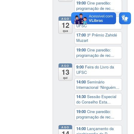
19:00
Cine paredão:
programação de rec...
AGO
9:00
Feira do Livro da
12
UFSC
qua
17:00
3º Prêmio Zahidé
Muzart
19:00
Cine paredão:
programação de rec...
AGO
9:00
Feira do Livro da
13
UFSC
qui
14:00
Seminário
Internacional ‘Ninguém...
14:30
Sessão Especial
do Conselho Esta...
19:00
Cine paredão:
programação de rec...
AGO
14:00
Lançamento da
14
cinebiografia de D...