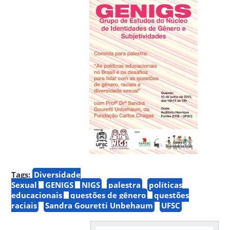
Tags:
Diversidade
Sexual
GENIGS
NIGS
palestra
políticas
educacionais
questões de gênero
questões
raciais
Sandra Gouretti Unbehaum
UFSC