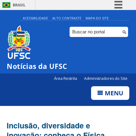
BRASIL
Simplifique!
ACESSIBILIDADE
ALTO CONTRASTE
MAPA DO SITE
Comunica BR
Participe
Acesso à informação
Legislação
Notícias da UFSC
Canais
Área Restrita
Administradores do Site
MENU
Inclusão, diversidade e
inovação: conheça o Física