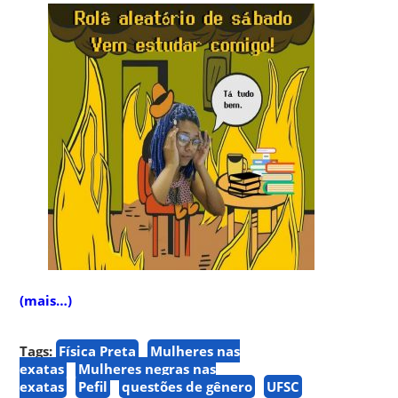
(mais…)
Tags:
Física Preta
Mulheres nas
exatas
Mulheres negras nas
exatas
Pefil
questões de gênero
UFSC