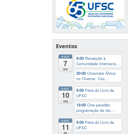
Eventos
AGO
8:00
Recepção à
7
Comunidade Internacio...
sex
20:00
Cineclube África
no Cinema: ‘Coc...
AGO
9:00
Feira do Livro da
10
UFSC
seg
19:00
Cine paredão:
programação de rec...
AGO
9:00
Feira do Livro da
11
UFSC
ter