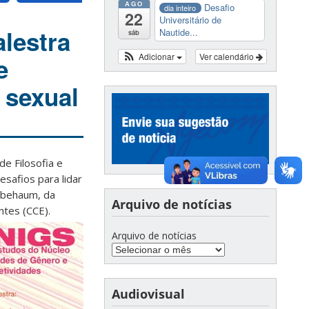
AGO
Desafio
dia inteiro
22
Universitário de
lestra
Nautide...
sáb
Adicionar
Ver calendário
e
 sexual
e Filosofia e
safios para lidar
nbehaum, da
Arquivo de notícias
ntes (CCE).
Arquivo de notícias
Audiovisual