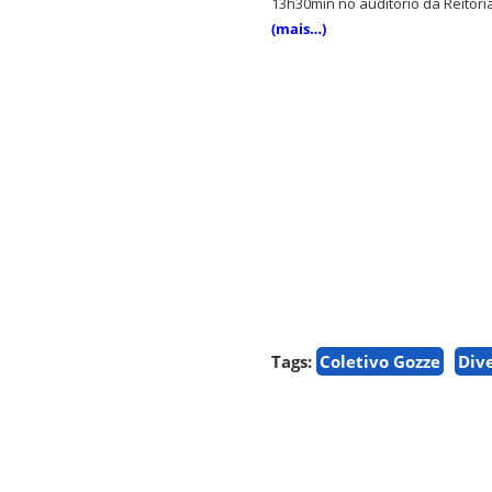
13h30min no auditório da Reitoria
(mais…)
Tags:
Coletivo Gozze
Div