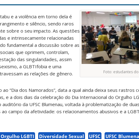
tabu e a violência em torno dela é
rangimento e silêncio, sendo raros
te sobre o seu impacto. As questões
s e intrinsecamente relacionadas
ndo fundamental a discussão sobre as
 sociais que oprimem, controlam,
stação das singularidades, assim
sexismo, a GLBTIfobia e uma
Foto: estudantes do
 atravessam as relações de gênero.
o ao “Dia dos Namorados”, data a qual ainda deixa seus rastros c
ras, e a dois dias da celebração do Dia Internacional do Orgulho LG
no auditório da UFSC Blumenau, voltada à problematização de du
as ao campo da afetividade: os relacionamentos abusivos e a LGBT
o Orgulho LGBTI
Diversidade Sexual
UFSC
UFSC Blumen