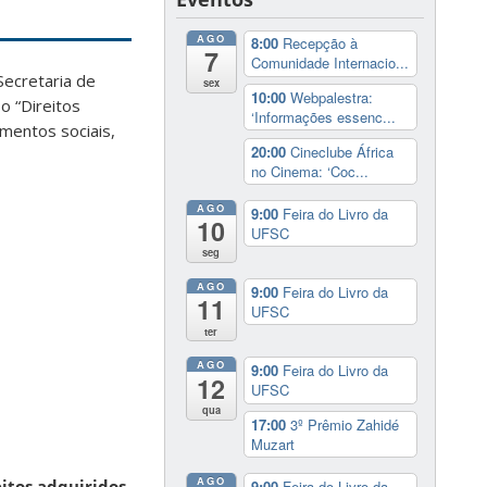
AGO
8:00
Recepção à
7
Comunidade Internacio...
Secretaria de
sex
10:00
Webpalestra:
o “Direitos
‘Informações essenc...
mentos sociais,
20:00
Cineclube África
no Cinema: ‘Coc...
AGO
9:00
Feira do Livro da
10
UFSC
seg
AGO
9:00
Feira do Livro da
11
UFSC
ter
AGO
9:00
Feira do Livro da
12
UFSC
qua
17:00
3º Prêmio Zahidé
Muzart
AGO
eitos adquiridos
9:00
Feira do Livro da