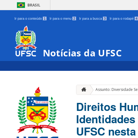
BRASIL
Ir para o conteúdo
1
Ir para o menu
2
Ir para a busca
3
Ir para o rodapé
4
Notícias da UFSC
Assunto: Diversidade Se
Direitos Hu
Identidades
UFSC nesta 