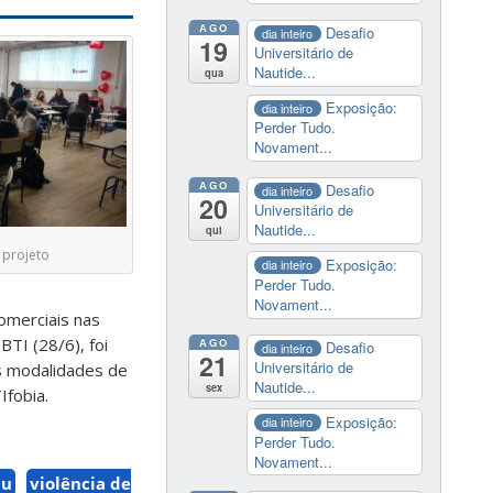
AGO
Desafio
dia inteiro
19
Universitário de
Nautide...
qua
Exposição:
dia inteiro
Perder Tudo.
Novament...
AGO
Desafio
dia inteiro
20
Universitário de
Nautide...
qui
 projeto
Exposição:
dia inteiro
Perder Tudo.
Novament...
omerciais nas
BTI (28/6), foi
AGO
Desafio
dia inteiro
21
Universitário de
as modalidades de
Nautide...
sex
Ifobia.
Exposição:
dia inteiro
Perder Tudo.
Novament...
au
violência de