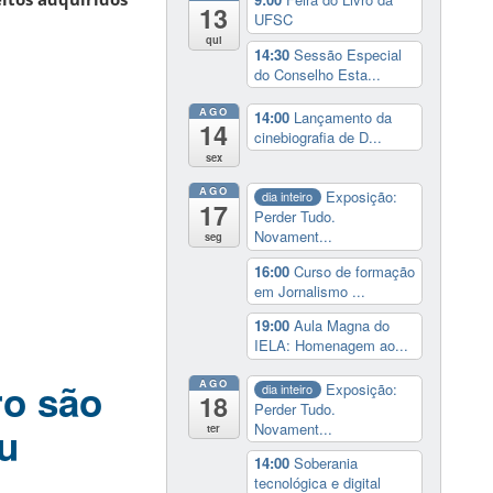
13
UFSC
qui
14:30
Sessão Especial
do Conselho Esta...
AGO
14:00
Lançamento da
14
cinebiografia de D...
sex
AGO
Exposição:
dia inteiro
17
Perder Tudo.
Novament...
seg
16:00
Curso de formação
em Jornalismo ...
19:00
Aula Magna do
IELA: Homenagem ao...
ro são
AGO
Exposição:
dia inteiro
18
Perder Tudo.
Novament...
u
ter
14:00
Soberania
tecnológica e digital