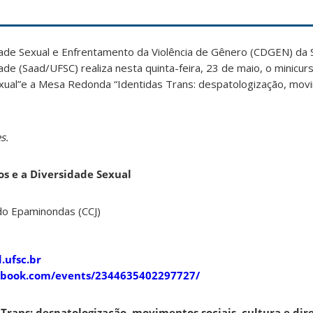
ade Sexual e Enfrentamento da Violência de Gênero (CDGEN) da 
de (Saad/UFSC) realiza nesta quinta-feira, 23 de maio, o minicurs
ual”e a Mesa Redonda “Identidas Trans: despatologização, movi
s.
s e a Diversidade Sexual
ndo Epaminondas (CCJ)
.ufsc.br
ebook.com/events/2344635402297727/
rans: despatologização, movimentos sociais, cultura e dir