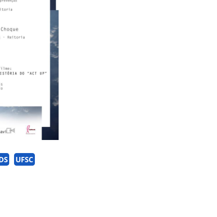
IDS
UFSC