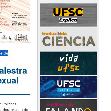
s de
alestra
exual
 Políticas
s-doutorando do