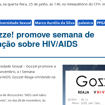
, na quarta-feira, 25 de junho, às 14h, no miniauditório do CFH. 
iversidade Sexual
Marco Aurélio da Silva
palestra
PPG
zze! promove semana de
ação sobre HIV/AIDS
ersidade Sexual – Gozze! promove a
e novembro, a I Semana
V/AIDS: Gozze! Reaja vHIVendo na
a de discussões “AIDS sem tabu:
ento”, no dia 28 de novembro, às