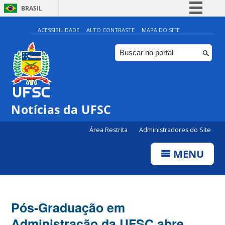
BRASIL
Simplifique!
ACESSIBILIDADE
ALTO CONTRASTE
MAPA DO SITE
Comunica BR
Participe
Acesso à informação
Legislação
Notícias da UFSC
Canais
Área Restrita
Administradores do Site
MENU
Pós-Graduação em
Administração da UFSC abre