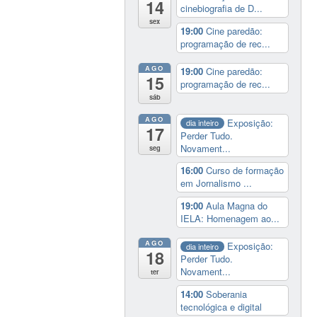
14
cinebiografia de D...
sex
19:00
Cine paredão:
programação de rec...
AGO
19:00
Cine paredão:
15
programação de rec...
sáb
AGO
Exposição:
dia inteiro
17
Perder Tudo.
Novament...
seg
16:00
Curso de formação
em Jornalismo ...
19:00
Aula Magna do
IELA: Homenagem ao...
AGO
Exposição:
dia inteiro
18
Perder Tudo.
Novament...
ter
14:00
Soberania
tecnológica e digital