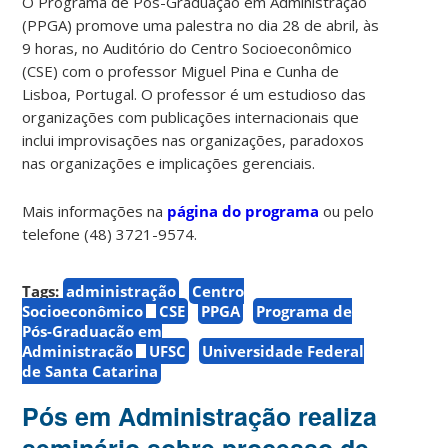
O Programa de Pós-Graduação em Administração
(PPGA) promove uma palestra no dia 28 de abril, às
9 horas, no Auditório do Centro Socioeconômico
(CSE) com o professor Miguel Pina e Cunha de
Lisboa, Portugal. O professor é um estudioso das
organizações com publicações internacionais que
inclui improvisações nas organizações, paradoxos
nas organizações e implicações gerenciais.
Mais informações na
página do programa
ou pelo
telefone (48) 3721-9574.
Tags:
administração
Centro
Socioeconômico
CSE
PPGA
Programa de
Pós-Graduação em
Administração
UFSC
Universidade Federal
de Santa Catarina
Pós em Administração realiza
seminário sobre processo de