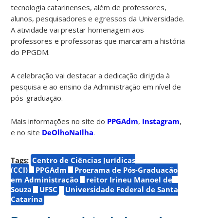
tecnologia catarinenses, além de professores,
alunos, pesquisadores e egressos da Universidade.
A atividade vai prestar homenagem aos
professores e professoras que marcaram a história
do PPGDM.
A celebração vai destacar a dedicação dirigida à
pesquisa e ao ensino da Administração em nível de
pós-graduação.
Mais informações no site do
PPGAdm
,
Instagram
,
e no site
DeOlhoNaIlha
.
Tags:
Centro de Ciências Jurídicas
(CCJ)
PPGAdm
Programa de Pós-Graduação
em Administração
reitor Irineu Manoel de
Souza
UFSC
Universidade Federal de Santa
Catarina