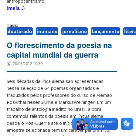
antropocentrismo.
(mais…)
Tags:
doutorado
inumano
jornalismo
lançamento
liter
O florescimento da poesia na
capital mundial da guerra
20/03/2012 10:39
Seis décadas da lírica alemã são apresentadas
nessa seleção de 64 poemas organizados e
traduzidos pelos professores do curso de Alemão
RosvithaFriesenBlume e MarkusWeininger. Em um
trabalho de antologia inédito no Brasil, a obra
contempla talentos da poesia em língua alemã
desde o Pós-Guerra até o início do século XXI. A
amostra selecionada tem um caráter panorâmico,