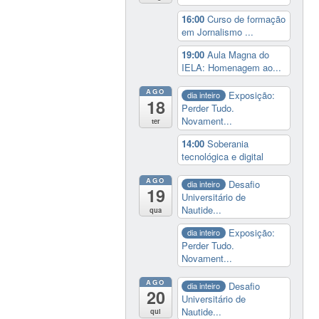
16:00
Curso de formação
em Jornalismo ...
19:00
Aula Magna do
IELA: Homenagem ao...
AGO
Exposição:
dia inteiro
18
Perder Tudo.
Novament...
ter
14:00
Soberania
tecnológica e digital
AGO
Desafio
dia inteiro
19
Universitário de
Nautide...
qua
Exposição:
dia inteiro
Perder Tudo.
Novament...
AGO
Desafio
dia inteiro
20
Universitário de
Nautide...
qui