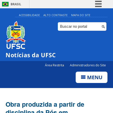
BRASIL
Simplifique!
ACESSIBILIDADE
ALTO CONTRASTE
MAPA DO SITE
Comunica BR
Participe
Acesso à informação
Legislação
Notícias da UFSC
Canais
Área Restrita
Administradores do Site
MENU
Obra produzida a partir de
disciplina da Pós em