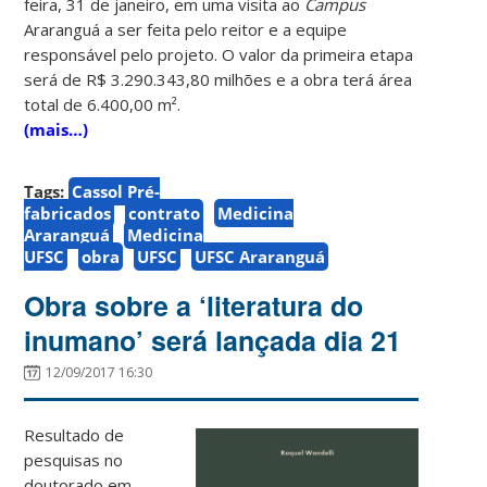
feira, 31 de janeiro, em uma visita ao
Campus
Araranguá a ser feita pelo reitor e a equipe
responsável pelo projeto. O valor da primeira etapa
será de R$ 3.290.343,80 milhões e a obra terá área
total de 6.400,00 m².
(mais…)
Tags:
Cassol Pré-
fabricados
contrato
Medicina
Araranguá
Medicina
UFSC
obra
UFSC
UFSC Araranguá
Obra sobre a ‘literatura do
inumano’ será lançada dia 21
12/09/2017 16:30
Resultado de
pesquisas no
doutorado em