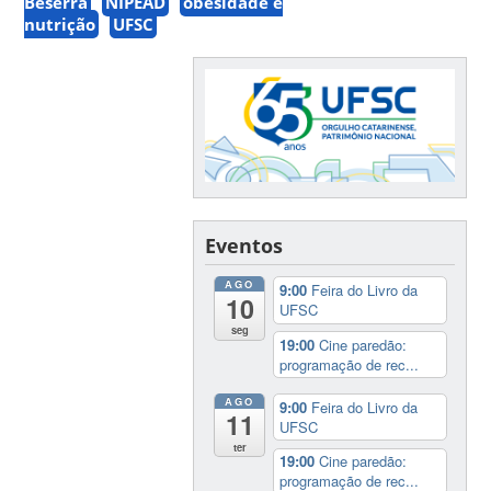
Beserra
NIPEAD
obesidade e
nutrição
UFSC
Eventos
AGO
9:00
Feira do Livro da
10
UFSC
seg
19:00
Cine paredão:
programação de rec...
AGO
9:00
Feira do Livro da
11
UFSC
ter
19:00
Cine paredão:
programação de rec...