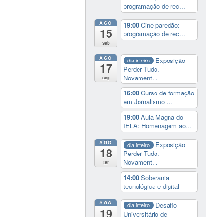
programação de rec...
AGO
19:00
Cine paredão:
15
programação de rec...
sáb
AGO
Exposição:
dia inteiro
17
Perder Tudo.
Novament...
seg
16:00
Curso de formação
em Jornalismo ...
19:00
Aula Magna do
IELA: Homenagem ao...
AGO
Exposição:
dia inteiro
18
Perder Tudo.
Novament...
ter
14:00
Soberania
tecnológica e digital
AGO
Desafio
dia inteiro
19
Universitário de