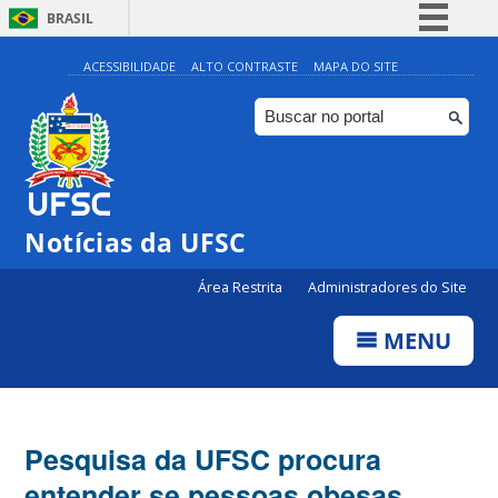
BRASIL
Simplifique!
ACESSIBILIDADE
ALTO CONTRASTE
MAPA DO SITE
Comunica BR
Participe
Acesso à informação
Legislação
Notícias da UFSC
Canais
Área Restrita
Administradores do Site
MENU
Pesquisa da UFSC procura
entender se pessoas obesas