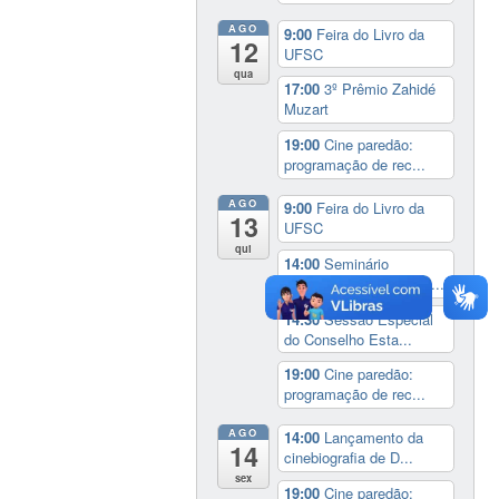
AGO
9:00
Feira do Livro da
12
UFSC
qua
17:00
3º Prêmio Zahidé
Muzart
19:00
Cine paredão:
programação de rec...
AGO
9:00
Feira do Livro da
13
UFSC
qui
14:00
Seminário
Internacional ‘Ninguém...
14:30
Sessão Especial
do Conselho Esta...
19:00
Cine paredão:
programação de rec...
AGO
14:00
Lançamento da
14
cinebiografia de D...
sex
19:00
Cine paredão: