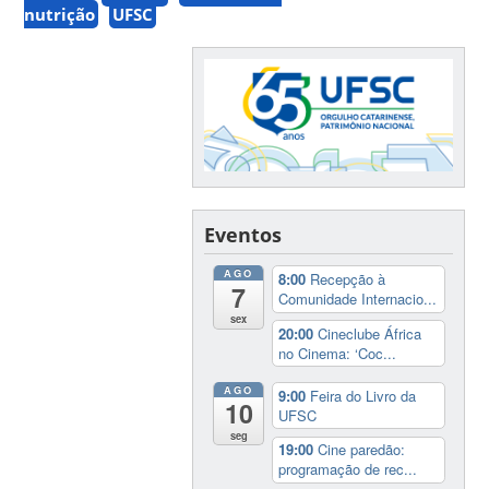
nutrição
UFSC
Eventos
AGO
8:00
Recepção à
7
Comunidade Internacio...
sex
20:00
Cineclube África
no Cinema: ‘Coc...
AGO
9:00
Feira do Livro da
10
UFSC
seg
19:00
Cine paredão:
programação de rec...