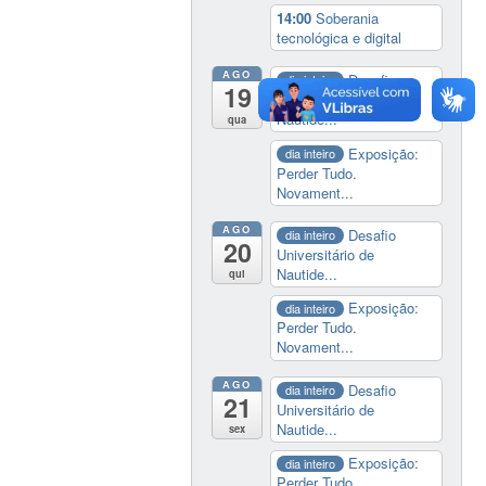
14:00
Soberania
tecnológica e digital
AGO
Desafio
dia inteiro
19
Universitário de
Nautide...
qua
Exposição:
dia inteiro
Perder Tudo.
Novament...
AGO
Desafio
dia inteiro
20
Universitário de
Nautide...
qui
Exposição:
dia inteiro
Perder Tudo.
Novament...
AGO
Desafio
dia inteiro
21
Universitário de
Nautide...
sex
Exposição:
dia inteiro
Perder Tudo.