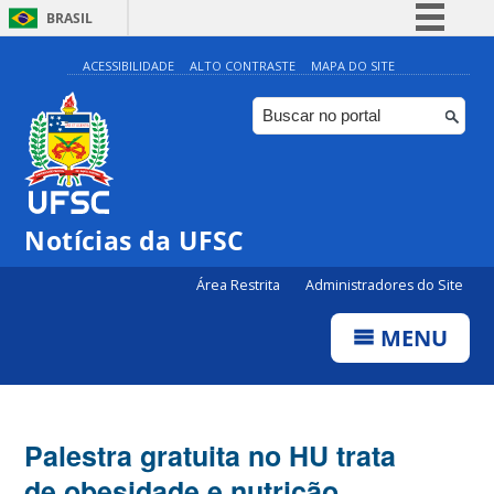
BRASIL
Simplifique!
ACESSIBILIDADE
ALTO CONTRASTE
MAPA DO SITE
Comunica BR
Participe
Acesso à informação
Legislação
Notícias da UFSC
Canais
Área Restrita
Administradores do Site
MENU
Palestra gratuita no HU trata
de obesidade e nutrição