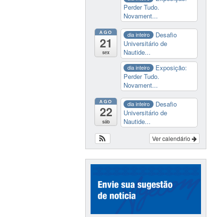
Perder Tudo.
Novament...
AGO
Desafio
dia inteiro
21
Universitário de
Nautide...
sex
Exposição:
dia inteiro
Perder Tudo.
Novament...
AGO
Desafio
dia inteiro
22
Universitário de
Nautide...
sáb
Ver calendário