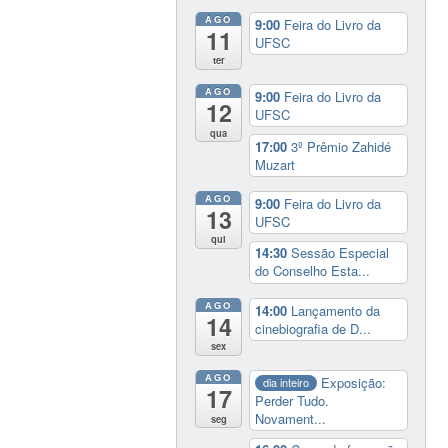
AGO
9:00
Feira do Livro da
11
UFSC
ter
AGO
9:00
Feira do Livro da
12
UFSC
qua
17:00
3º Prêmio Zahidé
Muzart
AGO
9:00
Feira do Livro da
13
UFSC
qui
14:30
Sessão Especial
do Conselho Esta...
AGO
14:00
Lançamento da
14
cinebiografia de D...
sex
AGO
Exposição:
dia inteiro
17
Perder Tudo.
Novament...
seg