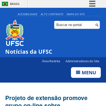
BRASIL
Simplifique!
ACESSIBILIDADE
ALTO CONTRASTE
MAPA DO SITE
Comunica BR
Participe
Acesso à informação
Legislação
Notícias da UFSC
Canais
Área Restrita
Administradores do Site
MENU
Projeto de extensão promove
grupo on-line sobre