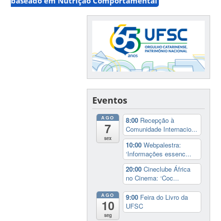
baseado em Nutrição Comportamental
Eventos
AGO
8:00
Recepção à
7
Comunidade Internacio...
sex
10:00
Webpalestra:
‘Informações essenc...
20:00
Cineclube África
no Cinema: ‘Coc...
AGO
9:00
Feira do Livro da
10
UFSC
seg