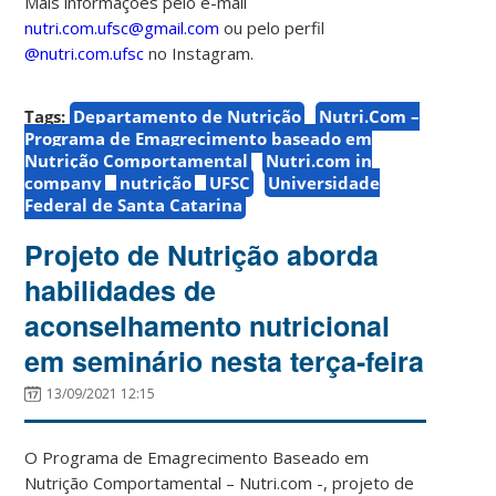
Mais informações pelo e-mail
nutri.com.ufsc@gmail.com
ou pelo perfil
@nutri.com.ufsc
no Instagram.
Tags:
Departamento de Nutrição
Nutri.Com –
Programa de Emagrecimento baseado em
Nutrição Comportamental
Nutri.com in
company
nutrição
UFSC
Universidade
Federal de Santa Catarina
Projeto de Nutrição aborda
habilidades de
aconselhamento nutricional
em seminário nesta terça-feira
13/09/2021 12:15
O Programa de Emagrecimento Baseado em
Nutrição Comportamental – Nutri.com -, projeto de