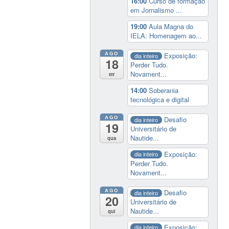
16:00
Curso de formação
em Jornalismo ...
19:00
Aula Magna do
IELA: Homenagem ao...
AGO
Exposição:
dia inteiro
18
Perder Tudo.
Novament...
ter
14:00
Soberania
tecnológica e digital
AGO
Desafio
dia inteiro
19
Universitário de
Nautide...
qua
Exposição:
dia inteiro
Perder Tudo.
Novament...
AGO
Desafio
dia inteiro
20
Universitário de
Nautide...
qui
Exposição:
dia inteiro