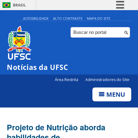
BRASIL
Simplifique!
ACESSIBILIDADE
ALTO CONTRASTE
MAPA DO SITE
Comunica BR
Participe
Acesso à informação
Legislação
Notícias da UFSC
Canais
Área Restrita
Administradores do Site
MENU
Projeto de Nutrição aborda
habilidades de