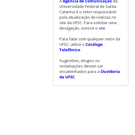
A
Agência de Comunicação
da
Universidade Federal de Santa
Catarina é o setor responsável
pela atualização de notícias no
site da UFSC. Para solicitar uma
divulgação, acesse
o site
.
Para falar com qualquer setor da
UFSC, utilize o
Catálogo
Telefônico
.
Sugestões, elogios ou
reclamações devem ser
encaminhados para a
Ouvidoria
da UFSC
.