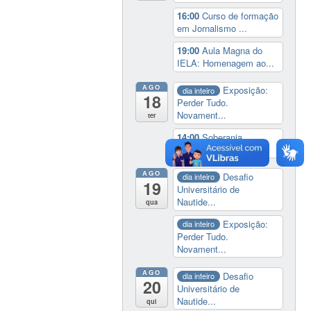
16:00
Curso de formação
em Jornalismo ...
19:00
Aula Magna do
IELA: Homenagem ao...
AGO
Exposição:
dia inteiro
18
Perder Tudo.
Novament...
ter
14:00
Soberania
tecnológica e digital
AGO
Desafio
dia inteiro
19
Universitário de
Nautide...
qua
Exposição:
dia inteiro
Perder Tudo.
Novament...
AGO
Desafio
dia inteiro
20
Universitário de
Nautide...
qui