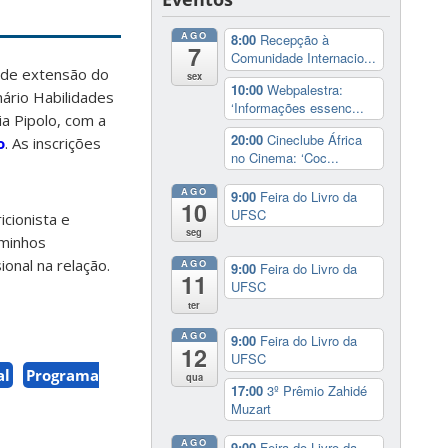
AGO
8:00
Recepção à
7
Comunidade Internacio...
 de extensão do
sex
10:00
Webpalestra:
ário Habilidades
‘Informações essenc...
ia Pipolo, com a
20:00
Cineclube África
o
. As inscrições
no Cinema: ‘Coc...
AGO
9:00
Feira do Livro da
10
UFSC
cionista e
seg
aminhos
onal na relação.
AGO
9:00
Feira do Livro da
11
UFSC
ter
AGO
9:00
Feira do Livro da
12
UFSC
al
Programa
qua
17:00
3º Prêmio Zahidé
Muzart
AGO
9:00
Feira do Livro da