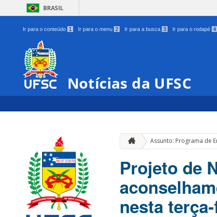
BRASIL
Ir para o conteúdo
1
Ir para o menu
2
Ir para a busca
3
Ir para o rodapé
4
Notícias da UFSC
Assunto: Programa de 
Projeto de 
aconselhame
nesta terça-