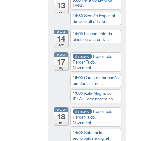
13
UFSC
qui
14:30
Sessão Especial
do Conselho Esta...
AGO
14:00
Lançamento da
14
cinebiografia de D...
sex
AGO
Exposição:
dia inteiro
17
Perder Tudo.
Novament...
seg
16:00
Curso de formação
em Jornalismo ...
19:00
Aula Magna do
IELA: Homenagem ao...
AGO
Exposição:
dia inteiro
18
Perder Tudo.
Novament...
ter
14:00
Soberania
tecnológica e digital