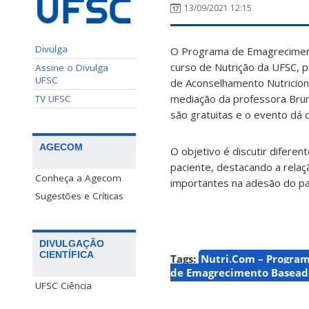
13/09/2021 12:15
Divulga
O Programa de Emagreciment
curso de Nutrição da UFSC, p
Assine o Divulga
UFSC
de Aconselhamento Nutriciona
mediação da professora Bru
TV UFSC
são gratuitas e o evento dá di
AGECOM
O objetivo é discutir difere
paciente, destacando a relaç
Conheça a Agecom
importantes na adesão do pac
Sugestões e Críticas
DIVULGAÇÃO
CIENTÍFICA
Tags:
Nutri.Com – Progra
de Emagrecimento Basead
UFSC Ciência