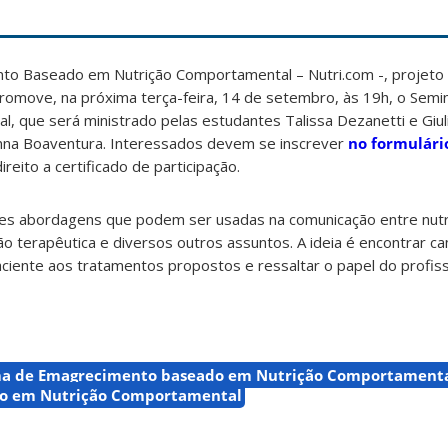
o Baseado em Nutrição Comportamental – Nutri.com -, projeto
romove, na próxima terça-feira, 14 de setembro, às 19h, o Semin
l, que será ministrado pelas estudantes Talissa Dezanetti e Giul
nna Boaventura. Interessados devem se inscrever
no formulári
reito a certificado de participação.
ntes abordagens que podem ser usadas na comunicação entre nutri
ão terapêutica e diversos outros assuntos. A ideia é encontrar c
iente aos tratamentos propostos e ressaltar o papel do profissi
ma de Emagrecimento baseado em Nutrição Comportament
o em Nutrição Comportamental