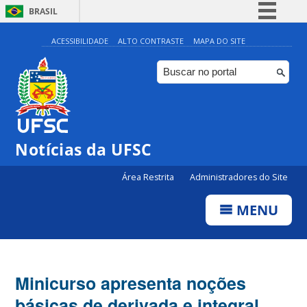
BRASIL
Simplifique!
ACESSIBILIDADE
ALTO CONTRASTE
MAPA DO SITE
Comunica BR
Participe
Acesso à informação
Legislação
Notícias da UFSC
Canais
Área Restrita
Administradores do Site
MENU
Minicurso apresenta noções
básicas de derivada e integral