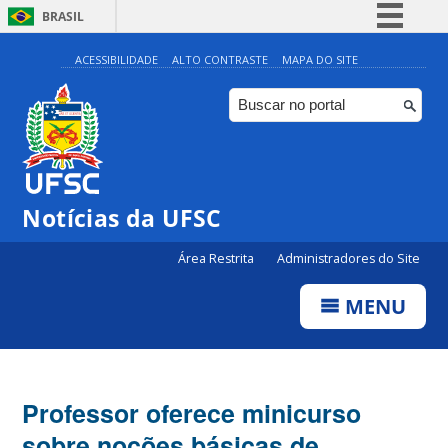
BRASIL
Simplifique!
ACESSIBILIDADE
ALTO CONTRASTE
MAPA DO SITE
Comunica BR
Participe
Acesso à informação
Legislação
Notícias da UFSC
Canais
Área Restrita
Administradores do Site
MENU
Professor oferece minicurso
sobre noções básicas de