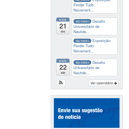
Perder Tudo.
Novament...
AGO
Desafio
dia inteiro
21
Universitário de
Nautide...
sex
Exposição:
dia inteiro
Perder Tudo.
Novament...
AGO
Desafio
dia inteiro
22
Universitário de
Nautide...
sáb
Ver calendário