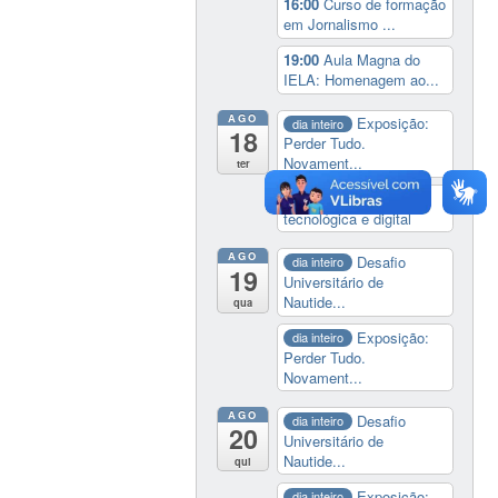
16:00
Curso de formação
em Jornalismo ...
19:00
Aula Magna do
IELA: Homenagem ao...
AGO
Exposição:
dia inteiro
18
Perder Tudo.
Novament...
ter
14:00
Soberania
tecnológica e digital
AGO
Desafio
dia inteiro
19
Universitário de
Nautide...
qua
Exposição:
dia inteiro
Perder Tudo.
Novament...
AGO
Desafio
dia inteiro
20
Universitário de
Nautide...
qui
Exposição:
dia inteiro