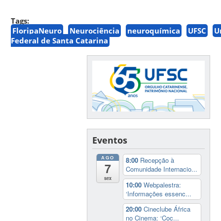
Tags:
FloripaNeuro
Neurociência
neuroquímica
UFSC
U
Federal de Santa Catarina
Eventos
AGO
8:00
Recepção à
7
Comunidade Internacio...
sex
10:00
Webpalestra:
‘Informações essenc...
20:00
Cineclube África
no Cinema: ‘Coc...