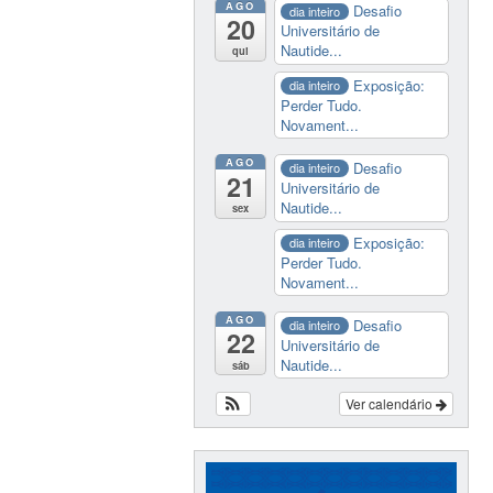
AGO
Desafio
dia inteiro
20
Universitário de
Nautide...
qui
Exposição:
dia inteiro
Perder Tudo.
Novament...
AGO
Desafio
dia inteiro
21
Universitário de
Nautide...
sex
Exposição:
dia inteiro
Perder Tudo.
Novament...
AGO
Desafio
dia inteiro
22
Universitário de
Nautide...
sáb
Ver calendário