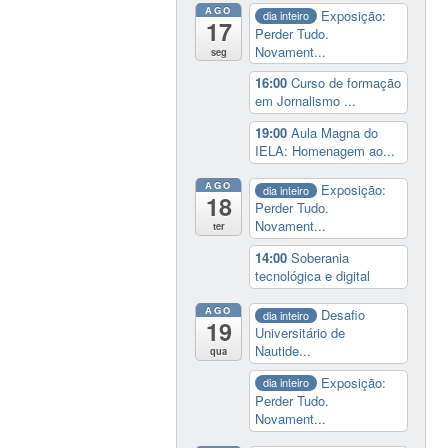
AGO
Exposição:
dia inteiro
17
Perder Tudo.
Novament...
seg
16:00
Curso de formação
em Jornalismo ...
19:00
Aula Magna do
IELA: Homenagem ao...
AGO
Exposição:
dia inteiro
18
Perder Tudo.
Novament...
ter
14:00
Soberania
tecnológica e digital
AGO
Desafio
dia inteiro
19
Universitário de
Nautide...
qua
Exposição:
dia inteiro
Perder Tudo.
Novament...