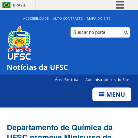
BRASIL
Simplifique!
ACESSIBILIDADE
ALTO CONTRASTE
MAPA DO SITE
Comunica BR
Participe
Acesso à informação
Legislação
Notícias da UFSC
Canais
Área Restrita
Administradores do Site
MENU
Departamento de Química da
UFSC promove Minicurso de