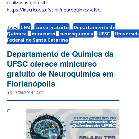
realizadas pelo site:
https://inscricoes.ufsc.br/neuroquimica-ufsc
.
Tags:
CFM
curso gratuito
Departamento de
Química
minicurso
neuroquímica
UFSC
Universid
Federal de Santa Catarina
Departamento de Química da
UFSC oferece minicurso
gratuito de Neuroquímica em
Florianópolis
13/06/2024 14:09
O