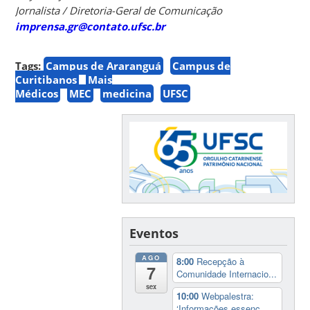
Jornalista / Diretoria-Geral de Comunicação
imprensa.gr@contato.ufsc.br
Tags:
Campus de Araranguá
Campus de
Curitibanos
Mais
Médicos
MEC
medicina
UFSC
Eventos
AGO
8:00
Recepção à
7
Comunidade Internacio...
sex
10:00
Webpalestra:
‘Informações essenc...