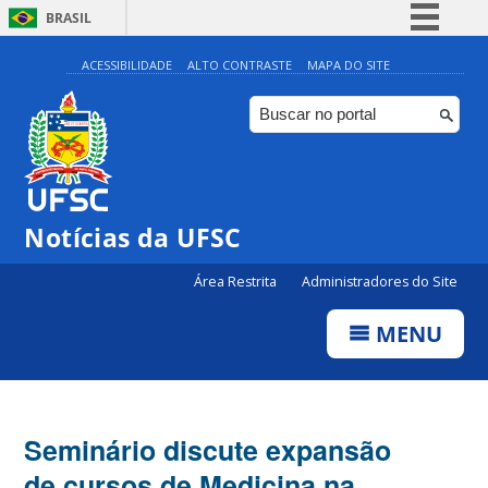
BRASIL
Simplifique!
ACESSIBILIDADE
ALTO CONTRASTE
MAPA DO SITE
Comunica BR
Participe
Acesso à informação
Legislação
Notícias da UFSC
Canais
Área Restrita
Administradores do Site
MENU
Seminário discute expansão
de cursos de Medicina na