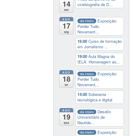
14
cinebiografia de D...
sex
AGO
Exposição:
dia inteiro
17
Perder Tudo.
Novament...
seg
16:00
Curso de formação
em Jornalismo ...
19:00
Aula Magna do
IELA: Homenagem ao...
AGO
Exposição:
dia inteiro
18
Perder Tudo.
Novament...
ter
14:00
Soberania
tecnológica e digital
AGO
Desafio
dia inteiro
19
Universitário de
Nautide...
qua
Exposição:
dia inteiro