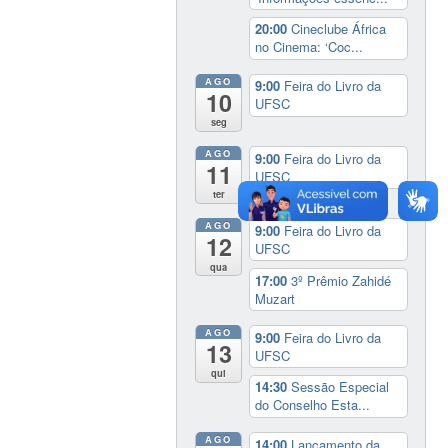
20:00
Cineclube África
no Cinema: ‘Coc...
AGO
9:00
Feira do Livro da
10
UFSC
seg
AGO
9:00
Feira do Livro da
11
UFSC
ter
AGO
9:00
Feira do Livro da
12
UFSC
qua
17:00
3º Prêmio Zahidé
Muzart
AGO
9:00
Feira do Livro da
13
UFSC
qui
14:30
Sessão Especial
do Conselho Esta...
AGO
14:00
Lançamento da