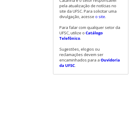
Catarina é o setor responsável
pela atualização de notícias no
site da UFSC. Para solicitar uma
divulgação, acesse
o site
.
Para falar com qualquer setor da
UFSC, utilize o
Catálogo
Telefônico
.
Sugestões, elogios ou
reclamações devem ser
encaminhados para a
Ouvidoria
da UFSC
.