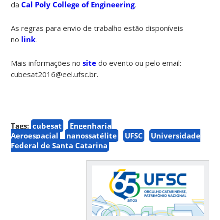
da
Cal Poly College of Engineering
.
As regras para envio de trabalho estão disponíveis
no
link
.
Mais informações no
site
do evento ou pelo email:
cubesat2016@eel.ufsc.br.
Tags:
cubesat
Engenharia
Aeroespacial
nanossatélite
UFSC
Universidade
Federal de Santa Catarina