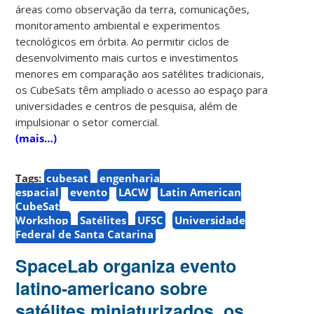
áreas como observação da terra, comunicações,
monitoramento ambiental e experimentos
tecnológicos em órbita. Ao permitir ciclos de
desenvolvimento mais curtos e investimentos
menores em comparação aos satélites tradicionais,
os CubeSats têm ampliado o acesso ao espaço para
universidades e centros de pesquisa, além de
impulsionar o setor comercial.
(mais…)
Tags:
cubesat
engenharia
espacial
evento
LACW
Latin American
CubeSat
Workshop
Satélites
UFSC
Universidade
Federal de Santa Catarina
SpaceLab organiza evento
latino-americano sobre
satélites miniaturizados, os