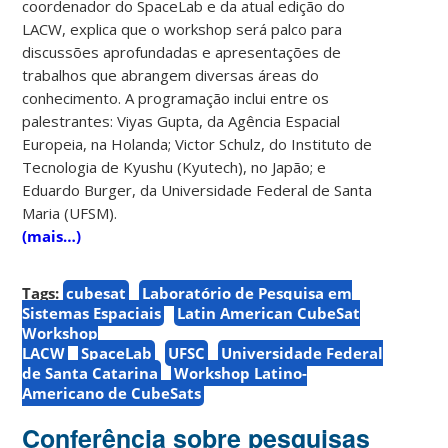
coordenador do SpaceLab e da atual edição do
LACW, explica que o workshop será palco para
discussões aprofundadas e apresentações de
trabalhos que abrangem diversas áreas do
conhecimento. A programação inclui entre os
palestrantes: Viyas Gupta, da Agência Espacial
Europeia, na Holanda; Victor Schulz, do Instituto de
Tecnologia de Kyushu (Kyutech), no Japão; e
Eduardo Burger, da Universidade Federal de Santa
Maria (UFSM).
(mais…)
Tags:
cubesat
Laboratório de Pesquisa em
Sistemas Espaciais
Latin American CubeSat
Workshop
LACW
SpaceLab
UFSC
Universidade Federal
de Santa Catarina
Workshop Latino-
Americano de CubeSats
Conferência sobre pesquisas