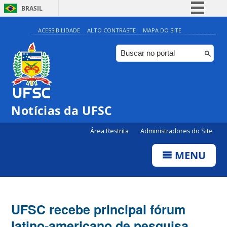
BRASIL
Simplifique!
ACESSIBILIDADE
ALTO CONTRASTE
MAPA DO SITE
Comunica BR
Participe
Acesso à informação
Legislação
Notícias da UFSC
Canais
Área Restrita
Administradores do Site
MENU
UFSC recebe principal fórum
latino-americano de pesquisa