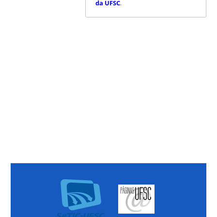
da UFSC
.