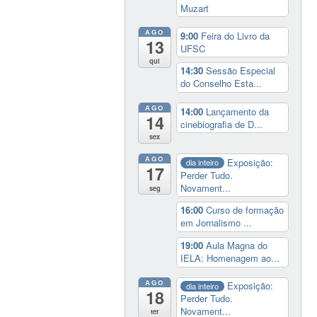
Muzart
AGO
9:00
Feira do Livro da
13
UFSC
qui
14:30
Sessão Especial
do Conselho Esta...
AGO
14:00
Lançamento da
14
cinebiografia de D...
sex
AGO
Exposição:
dia inteiro
17
Perder Tudo.
Novament...
seg
16:00
Curso de formação
em Jornalismo ...
19:00
Aula Magna do
IELA: Homenagem ao...
AGO
Exposição:
dia inteiro
18
Perder Tudo.
Novament...
ter