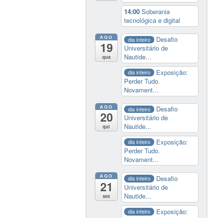
14:00
Soberania
tecnológica e digital
AGO
Desafio
dia inteiro
19
Universitário de
Nautide...
qua
Exposição:
dia inteiro
Perder Tudo.
Novament...
AGO
Desafio
dia inteiro
20
Universitário de
Nautide...
qui
Exposição:
dia inteiro
Perder Tudo.
Novament...
AGO
Desafio
dia inteiro
21
Universitário de
Nautide...
sex
Exposição:
dia inteiro