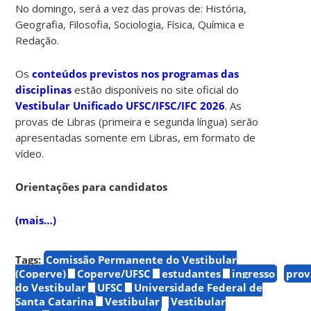
No domingo, será a vez das provas de: História,
Geografia, Filosofia, Sociologia, Física, Química e
Redação.
Os
conteúdos previstos nos programas das
disciplinas
estão disponíveis no site oficial do
Vestibular Unificado UFSC/IFSC/IFC 2026
. As
provas de Libras (primeira e segunda língua) serão
apresentadas somente em Libras, em formato de
vídeo.
Orientações para candidatos
(mais…)
Tags:
Comissão Permanente do Vestibular
(Coperve)
Coperve/UFSC
estudantes
ingresso
prov
do Vestibular
UFSC
Universidade Federal de
Santa Catarina
Vestibular
Vestibular