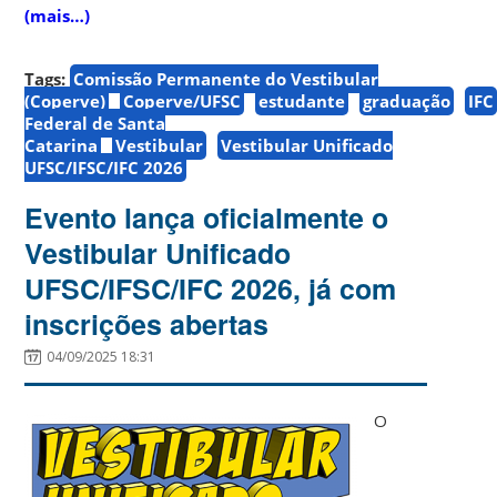
(mais…)
Tags:
Comissão Permanente do Vestibular
(Coperve)
Coperve/UFSC
estudante
graduação
IFC
Federal de Santa
Catarina
Vestibular
Vestibular Unificado
UFSC/IFSC/IFC 2026
Evento lança oficialmente o
Vestibular Unificado
UFSC/IFSC/IFC 2026, já com
inscrições abertas
04/09/2025 18:31
O