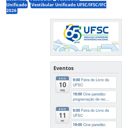
Unificado
Vestibular Unificado UFSC/IFSC/IFC
2026
Eventos
AGO
9:00
Feira do Livro da
10
UFSC
seg
19:00
Cine paredão:
programação de rec...
AGO
9:00
Feira do Livro da
11
UFSC
ter
19:00
Cine paredão: