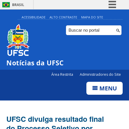
BRASIL
Simplifique!
ACESSIBILIDADE
ALTO CONTRASTE
MAPA DO SITE
Comunica BR
Participe
Acesso à informação
Legislação
Notícias da UFSC
Canais
Área Restrita
Administradores do Site
MENU
UFSC divulga resultado final
do Processo Seletivo por