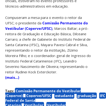
oficiais, estiveram no evento professores e
técnicos-administrativos em educação.
Compuseram a mesa para o evento o reitor da
UFSC; o presidente da
Comissão Permanente do
Vestibular (Coperve/UFSC)
, Marcos Baltar; a pró-
reitora de Graduação e Educação Básica, Dilceane
Carraro; a chefe de Gabinete do Instituto Federal de
Santa Catarina (IFSC), Mayara Pavesi Cabral e Silva,
representando o reitor da instituição, Zízimo
Moreira Filho; e o coordenador-geral de Ingresso do
Instituto Federal Catarinense (IFC), Leandro
Severino Nascimento de Oliveira; representando o
reitor Rudinei Kock Exterckoter.
(mais…)
Tags:
Comissão Permanente do Vestibular
(Coperve)
Coperve/UFSC
estudante
graduação
IFC
Federal de Santa
Catarina
Vestibular
Vestibular