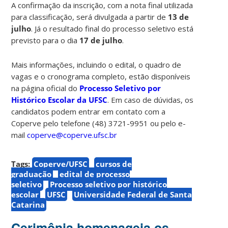
A confirmação da inscrição, com a nota final utilizada
para classificação, será divulgada a partir de
13 de
julho
. Já o resultado final do processo seletivo está
previsto para o dia
17 de julho
.
Mais informações, incluindo o edital, o quadro de
vagas e o cronograma completo, estão disponíveis
na página oficial do
Processo Seletivo por
Histórico Escolar da UFSC
. Em caso de dúvidas, os
candidatos podem entrar em contato com a
Coperve pelo telefone (48) 3721-9951 ou pelo e-
mail
coperve@coperve.ufsc.br
Tags:
Coperve/UFSC
cursos de
graduação
edital de processo
seletivo
Processo seletivo por histórico
escolar
UFSC
Universidade Federal de Santa
Catarina
Cerimônia homenageia os