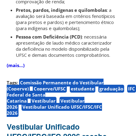
comprovação de renda;
Pretos, pardos, indígenas e quilombolas
: a
avaliação será baseada em critérios fenotípicos
(para pretos e pardos) e pertencimento étnico
(para indígenas e quilombolas);
Pessoa com Deficiência (PCD)
: necessária
apresentação de laudo médico caracterizador
da deficiência no modelo disponibilizado pela
UFSC e demais documentos comprobatórios.
(mais…)
Tags:
Comissão Permanente do Vestibular
(Coperve)
Coperve/UFSC
estudante
graduação
IFC
Federal de Santa
Catarina
Vestibular
Vestibular
2026
Vestibular Unificado UFSC/IFSC/IFC
2026
Vestibular Unificado