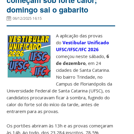
começam sob forte calor;
domingo sai o gabarito
06/12/2025 16:15
A aplicação das provas
do
Vestibular Unificado
UFSC/IFSC/IFC 2026
começou neste sábado,
6
de dezembro
, em 24
cidades de Santa Catarina.
No bairro Trindade, no
Campus de Florianópolis da
Universidade Federal de Santa Catarina (UFSC), os
candidatos procuravam ficar à sombra, fugindo do
calor do forte sol do início da tarde, antes de
entrarem para as provas.
Os portões abriram às 13h e as provas começaram
às 14h. Ao todo, dos 23.284 inscritos, 78,5%