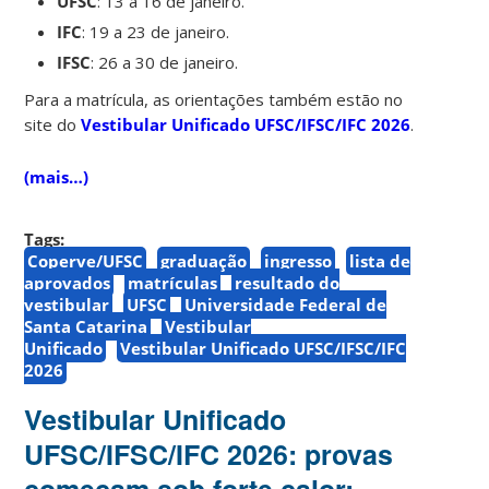
UFSC
: 13 a 16 de janeiro.
IFC
: 19 a 23 de janeiro.
IFSC
: 26 a 30 de janeiro.
Para a matrícula, as orientações também estão no
site do
Vestibular Unificado UFSC/IFSC/IFC 2026
.
(mais…)
Tags:
Coperve/UFSC
graduação
ingresso
lista de
aprovados
matrículas
resultado do
vestibular
UFSC
Universidade Federal de
Santa Catarina
Vestibular
Unificado
Vestibular Unificado UFSC/IFSC/IFC
2026
Vestibular Unificado
UFSC/IFSC/IFC 2026: provas