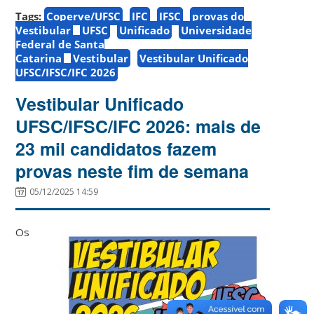
Tags:
Coperve/UFSC
IFC
IFSC
provas do
Vestibular
UFSC
Unificado
Universidade
Federal de Santa
Catarina
Vestibular
Vestibular Unificado
UFSC/IFSC/IFC 2026
Vestibular Unificado
UFSC/IFSC/IFC 2026: mais de
23 mil candidatos fazem
provas neste fim de semana
05/12/2025 14:59
Os