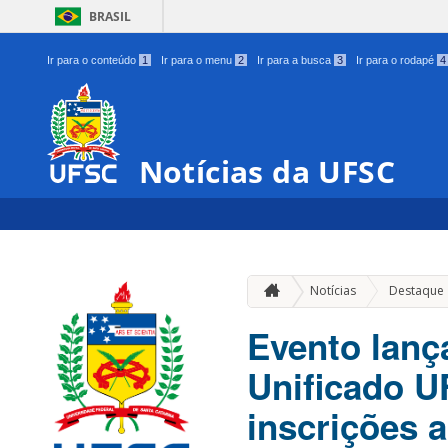
BRASIL
Ir para o conteúdo
1
Ir para o menu
2
Ir para a busca
3
Ir para o rodapé
4
Notícias da UFSC
Notícias
Destaque
Evento lança
Unificado U
inscrições 