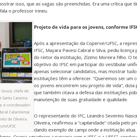
strar isso, que as vagas são preenchidas. Era uma crítica que t
ala o professor Irineu.
Projeto de vida para os jovens, conforme IFS
Após a apresentação da Coperve/UFSC, a repre
IFSC, Mayara Pavesi Cabral e Silva, pediu licença 
do reitor da instituição, Zízimo Moreira Filho. O 
objetivo do IFSC em participar do vestibular unif
apenas selecionar candidatos, mas mostrar tudo
instituições têm a oferecer. “Queremos ser um c
os jovens encontrem seu projeto de vida”, dizia 
e Souza; chefe de
que também citava a defesa das instituições púb
e Santa Catarina
manutenção de suas gratuidade e qualidade.
lva; e coordenador-
ederal Catarinense
O representante do IFC, Leandro Severino Nasc
nto de Oliveira.
Oliveira, reafirmou a “capilaridade” citada pelo p
ecom/UFSC
dando exemplo de campi onde a instituição atu
nos. Queria agradecer a parceria com o IFSC e a UFSC”, concluiu