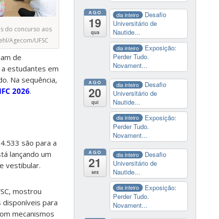
AGO
Desafio
dia inteiro
19
Universitário de
s do concurso aos
Nautide...
qua
iehl/Agecom/UFSC
Exposição:
dia inteiro
Perder Tudo.
amam de
Novament...
es a estudantes em
do. Na sequência,
AGO
Desafio
dia inteiro
20
IFC 2026
.
Universitário de
Nautide...
qui
Exposição:
dia inteiro
Perder Tudo.
Novament...
 4.533 são para a
AGO
stá lançando um
Desafio
dia inteiro
21
Universitário de
 vestibular.
Nautide...
sex
Exposição:
dia inteiro
FSC, mostrou
Perder Tudo.
s disponíveis para
Novament...
 com mecanismos