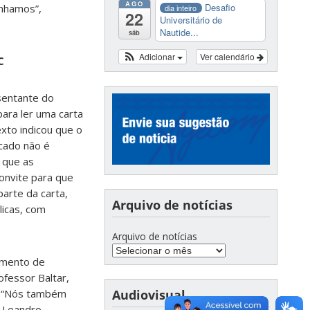
AGO
Desafio
ínhamos”,
dia inteiro
22
Universitário de
Nautide...
sáb
Adicionar
Ver calendário
C
sentante do
para ler uma carta
texto indicou que o
icado não é
 que as
onvite para que
parte da carta,
Arquivo de notícias
licas, com
Arquivo de notícias
imento de
rofessor Baltar,
a. “Nós também
Audiovisual
 Leandro.