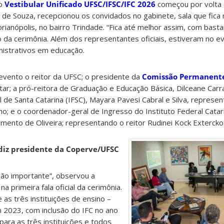
do
Vestibular Unificado UFSC/IFSC/IFC 2026
começou por volta 
l de Souza, recepcionou os convidados no gabinete, sala que fica
rianópolis, no bairro Trindade. “Fica até melhor assim, com bast
a cerimônia. Além dos representantes oficiais, estiveram no e
nistrativos em educação.
vento o reitor da UFSC; o presidente da
Comissão Permanente
tar; a pró-reitora de Graduação e Educação Básica, Dilceane Carr
 de Santa Catarina (IFSC), Mayara Pavesi Cabral e Silva, represen
ilho; e o coordenador-geral de Ingresso do Instituto Federal Cata
imento de Oliveira; representando o reitor Rudinei Kock Extercko
diz presidente da Coperve/UFSC
ção importante”, observou a
a primeira fala oficial da cerimônia.
e as três instituições de ensino –
m 2023, com inclusão do IFC no ano
para as três instituições e todos