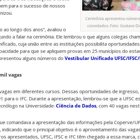
ibuem para o sucesso de nossos
nizou.
Cerimônia apresentou número
convidados. Foto: Gustavo D
 ao longo dos anos”, avaliou o
undo a falar na cerimônia. Ele lembrou o que alguns colegas ch
unificado, cuja união entre as instituições possibilita oportunidad
apacidade para que se apliquem provas em 25 municípios do esta
presentou alguns números do
Vestibular Unificado UFSC/IFSC/
mil vagas
 vagas em diferentes cursos. Dessas oportunidades de ingresso,
991 para o IFC. Durante a apresentação, lembrou-se que a UFSC e
ecnólogo na Universidade:
Ciência de Dados
, com 40 vagas neste
 que comandava a apresentação das informações pela Coperve/U
s, indicando que o principal objetivo é o aproveitamento das vaga
ros apresentados, UFSC, IFSC e IFC têm chegado a essa marca,