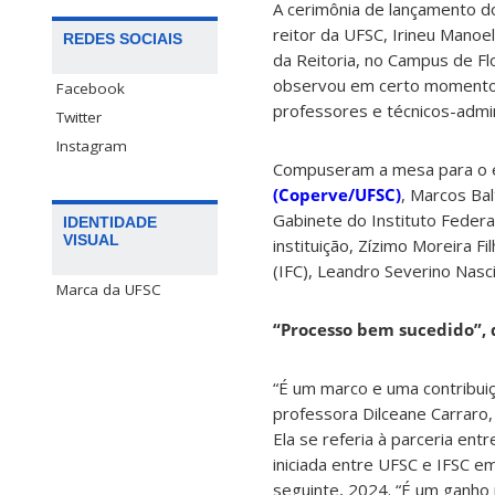
A cerimônia de lançamento 
reitor da UFSC, Irineu Manoe
REDES SOCIAIS
da Reitoria, no Campus de Flo
observou em certo momento d
Facebook
professores e técnicos-admi
Twitter
Instagram
Compuseram a mesa para o e
(Coperve/UFSC)
, Marcos Bal
Gabinete do Instituto Federal
IDENTIDADE
VISUAL
instituição, Zízimo Moreira F
(IFC), Leandro Severino Nasc
Marca da UFSC
“Processo bem sucedido”, 
“É um marco e uma contribui
professora Dilceane Carraro, n
Ela se referia à parceria entr
iniciada entre UFSC e IFSC e
seguinte, 2024. “É um ganho 