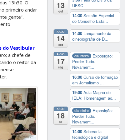
das 13h30. O
13
UFSC
 no primeiro andar
qui
14:30
Sessão Especial
ante gente”,
do Conselho Esta...
vento
AGO
14:00
Lançamento da
14
cinebiografia de D...
sex
 do Vestibular
aro; a chefe de
AGO
Exposição:
dia inteiro
17
Perder Tudo.
tando o reitor da
Novament...
seg
rinense
ter.
16:00
Curso de formação
em Jornalismo ...
19:00
Aula Magna do
IELA: Homenagem ao...
AGO
Exposição:
dia inteiro
18
Perder Tudo.
Novament...
ter
14:00
Soberania
tecnológica e digital