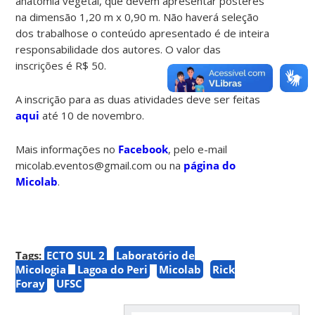
anatomia vegetal, que devem apresentar pôsteres
na dimensão 1,20 m x 0,90 m. Não haverá seleção
dos trabalhose o conteúdo apresentado é de inteira
responsabilidade dos autores. O valor das
inscrições é R$ 50.
A inscrição para as duas atividades deve ser feitas
aqui
até 10 de novembro.
Mais informações no
Facebook
, pelo e-mail
micolab.eventos@gmail.com ou na
página do
Micolab
.
Tags:
ECTO SUL 2
Laboratório de
Micologia
Lagoa do Peri
Micolab
Rick
Foray
UFSC