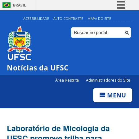
BRASIL
Simplifique!
ACESSIBILIDADE
ALTO CONTRASTE
MAPA DO SITE
Comunica BR
Participe
Acesso à informação
Legislação
Notícias da UFSC
Canais
Área Restrita
Administradores do Site
MENU
Laboratório de Micologia da
UFSC promove trilha para