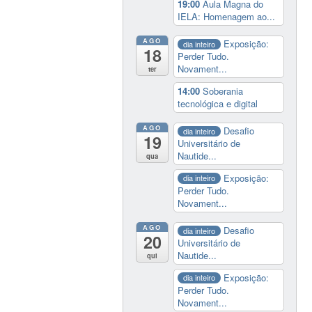
19:00
Aula Magna do
IELA: Homenagem ao...
AGO
Exposição:
dia inteiro
18
Perder Tudo.
Novament...
ter
14:00
Soberania
tecnológica e digital
AGO
Desafio
dia inteiro
19
Universitário de
Nautide...
qua
Exposição:
dia inteiro
Perder Tudo.
Novament...
AGO
Desafio
dia inteiro
20
Universitário de
Nautide...
qui
Exposição:
dia inteiro
Perder Tudo.
Novament...