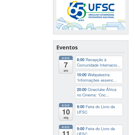
Eventos
AGO
8:00
Recepção à
7
Comunidade Internacio...
sex
10:00
Webpalestra:
‘Informações essenc...
20:00
Cineclube África
no Cinema: ‘Coc...
AGO
9:00
Feira do Livro da
10
UFSC
seg
AGO
9:00
Feira do Livro da
11
UFSC