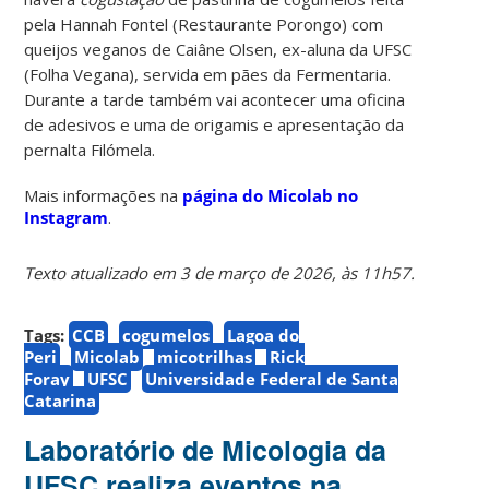
pela Hannah Fontel (Restaurante Porongo) com
queijos veganos de Caiâne Olsen, ex-aluna da UFSC
(Folha Vegana), servida em pães da Fermentaria.
Durante a tarde também vai acontecer uma oficina
de adesivos e uma de origamis e apresentação da
pernalta Filómela.
Mais informações na
página do Micolab no
Instagram
.
Texto atualizado em 3 de março de 2026, às 11h57.
Tags:
CCB
cogumelos
Lagoa do
Peri
Micolab
micotrilhas
Rick
Foray
UFSC
Universidade Federal de Santa
Catarina
Laboratório de Micologia da
UFSC realiza eventos na