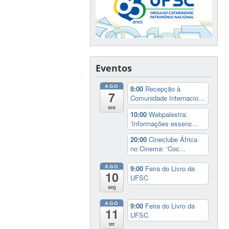
Eventos
AGO
8:00
Recepção à
7
Comunidade Internacio...
sex
10:00
Webpalestra:
‘Informações essenc...
20:00
Cineclube África
no Cinema: ‘Coc...
AGO
9:00
Feira do Livro da
10
UFSC
seg
AGO
9:00
Feira do Livro da
11
UFSC
ter