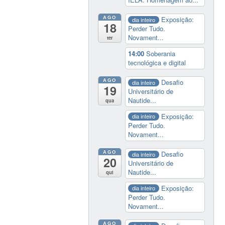
AGO
Exposição:
dia inteiro
18
Perder Tudo.
Novament...
ter
14:00
Soberania
tecnológica e digital
AGO
Desafio
dia inteiro
19
Universitário de
Nautide...
qua
Exposição:
dia inteiro
Perder Tudo.
Novament...
AGO
Desafio
dia inteiro
20
Universitário de
Nautide...
qui
Exposição:
dia inteiro
Perder Tudo.
Novament...
AGO