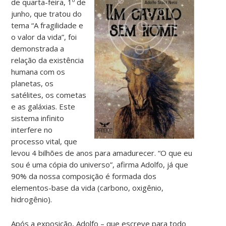
de quarta-feira, 1º de
junho, que tratou do
tema “A fragilidade e
o valor da vida”, foi
demonstrada a
relação da existência
humana com os
planetas, os
satélites, os cometas
e as galáxias. Este
sistema infinito
interfere no
processo vital, que
levou 4 bilhões de anos para amadurecer. “O que eu
sou é uma cópia do universo”, afirma Adolfo, já que
90% da nossa composição é formada dos
elementos-base da vida (carbono, oxigênio,
hidrogênio).
Após a exposição, Adolfo – que escreve para todo