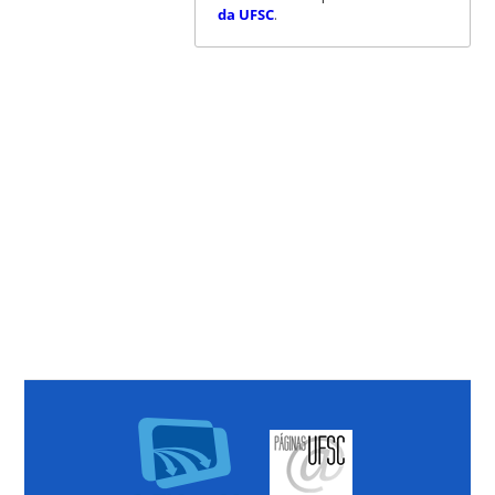
da UFSC
.