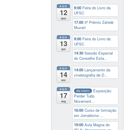
AGO
9:00
Feira do Livro da
12
UFSC
qua
17:00
3º Prêmio Zahidé
Muzart
AGO
9:00
Feira do Livro da
13
UFSC
qui
14:30
Sessão Especial
do Conselho Esta...
AGO
14:00
Lançamento da
14
cinebiografia de D...
sex
AGO
Exposição:
dia inteiro
17
Perder Tudo.
Novament...
seg
16:00
Curso de formação
em Jornalismo ...
19:00
Aula Magna do
IELA: Homenagem ao...