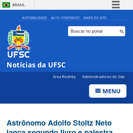
BRASIL
Simplifique!
ACESSIBILIDADE
ALTO CONTRASTE
MAPA DO SITE
Comunica BR
Participe
Acesso à informação
Legislação
Notícias da UFSC
Canais
Área Restrita
Administradores do Site
MENU
Astrônomo Adolfo Stoltz Neto
lança segundo livro e palestra