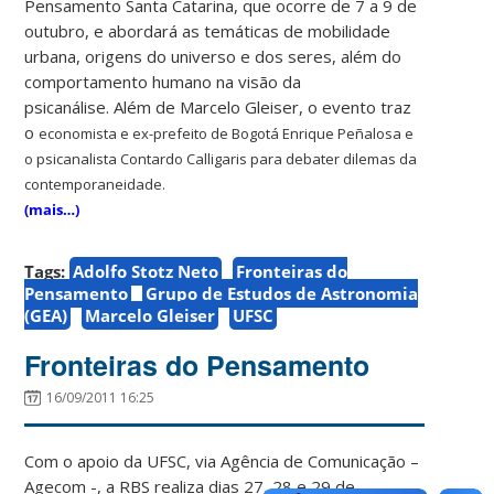
Pensamento Santa Catarina, que ocorre de 7 a 9 de
outubro, e abordará as temáticas de mobilidade
urbana, origens do universo e dos seres, além do
comportamento humano na visão da
psicanálise. Além de Marcelo Gleiser, o evento traz
o
economista e ex-prefeito de Bogotá Enrique Peñalosa e
o psicanalista Contardo Calligaris para debater dilemas da
contemporaneidade.
(mais…)
Tags:
Adolfo Stotz Neto
Fronteiras do
Pensamento
Grupo de Estudos de Astronomia
(GEA)
Marcelo Gleiser
UFSC
Fronteiras do Pensamento
16/09/2011 16:25
Com o apoio da UFSC, via Agência de Comunicação –
Agecom -, a RBS realiza dias 27, 28 e 29 de