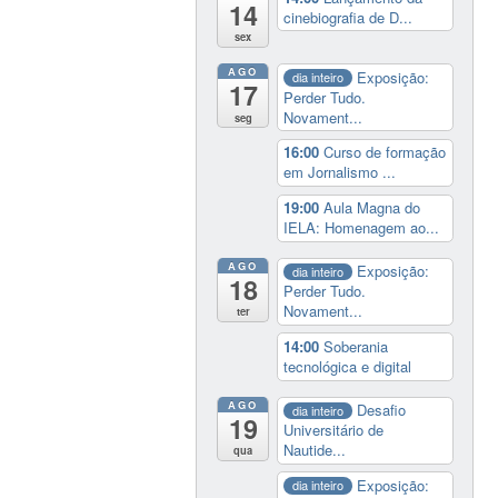
14
cinebiografia de D...
sex
AGO
Exposição:
dia inteiro
17
Perder Tudo.
Novament...
seg
16:00
Curso de formação
em Jornalismo ...
19:00
Aula Magna do
IELA: Homenagem ao...
AGO
Exposição:
dia inteiro
18
Perder Tudo.
Novament...
ter
14:00
Soberania
tecnológica e digital
AGO
Desafio
dia inteiro
19
Universitário de
Nautide...
qua
Exposição:
dia inteiro