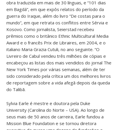
obra traduzida em mais de 30 línguas, e “101 dias
em Bagdá”, em que expôs relatos do período da
guerra do Iraque, além do livro “De costas para o
mundo”, em que retrata os conflitos entre Sérvia e
Kosovo. Como jornalista, Seierstad recebeu
prêmios como o britânico Ethnic Multicultural Media
Award e o francês Prix de Libraires, em 2004, e o
italiano Maria Grazia Cutuli, no ano seguinte. “O
Livreiro de Cabul vendeu três milhões de cópias e
encabeçou as listas dos mais vendidos do jornal The
New York Times por várias semanas, além de ter
sido considerado pela crítica um dos melhores livros
de reportagem sobre a vida afegã depois da queda
do Talibã.
Sylvia Earle é mestre e doutora pela Duke
University (Carolina do Norte – USA). Ao longo de
seus mais de 50 anos de carreira, Earle fundou a
Mission Blue Foundation e se tornou diretora
executiva de quase uma dezena de fundações e