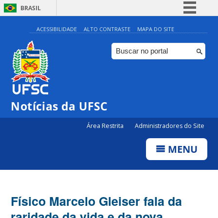
BRASIL
Simplifique!
ACESSIBILIDADE
ALTO CONTRASTE
MAPA DO SITE
Comunica BR
Participe
Acesso à informação
Legislação
Notícias da UFSC
Canais
Área Restrita
Administradores do Site
MENU
Físico Marcelo Gleiser fala da
raridade da vida e da nova