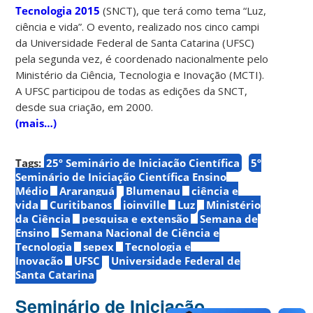
Tecnologia 2015
(SNCT), que terá como tema “Luz,
ciência e vida”. O evento, realizado nos cinco campi
da Universidade Federal de Santa Catarina (UFSC)
pela segunda vez, é coordenado nacionalmente pelo
Ministério da Ciência, Tecnologia e Inovação (MCTI).
A UFSC participou de todas as edições da SNCT,
desde sua criação, em 2000.
(mais…)
Tags:
25º Seminário de Iniciação Científica
5º
Seminário de Iniciação Científica Ensino
Médio
Araranguá
Blumenau
ciência e
vida
Curitibanos
joinville
Luz
Ministério
da Ciência
pesquisa e extensão
Semana de
Ensino
Semana Nacional de Ciência e
Tecnologia
sepex
Tecnologia e
Inovação
UFSC
Universidade Federal de
Santa Catarina
Seminário de Iniciação