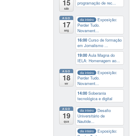
15
programação de rec...
sáb
AGO
Exposição:
dia inteiro
17
Perder Tudo.
Novament...
seg
16:00
Curso de formação
em Jornalismo ...
19:00
Aula Magna do
IELA: Homenagem ao...
AGO
Exposição:
dia inteiro
18
Perder Tudo.
Novament...
ter
14:00
Soberania
tecnológica e digital
AGO
Desafio
dia inteiro
19
Universitário de
Nautide...
qua
Exposição:
dia inteiro