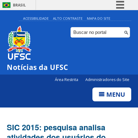
BRASIL
Simplifique!
ACESSIBILIDADE
ALTO CONTRASTE
MAPA DO SITE
Comunica BR
Participe
Acesso à informação
Legislação
Notícias da UFSC
Canais
Área Restrita
Administradores do Site
MENU
SIC 2015: pesquisa analisa
atividades dos usuários do