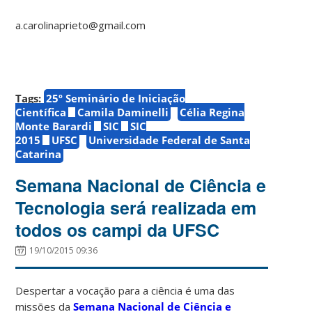
a.carolinaprieto@gmail.com
Tags:
25º Seminário de Iniciação
Científica
Camila Daminelli
Célia Regina
Monte Barardi
SIC
SIC
2015
UFSC
Universidade Federal de Santa
Catarina
Semana Nacional de Ciência e
Tecnologia será realizada em
todos os campi da UFSC
19/10/2015 09:36
Despertar a vocação para a ciência é uma das
missões da
Semana Nacional de Ciência e