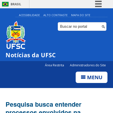
BRASIL
Simplifique!
ACESSIBILIDADE
ALTO CONTRASTE
MAPA DO SITE
Comunica BR
Participe
Acesso à informação
Legislação
Notícias da UFSC
Canais
Área Restrita
Administradores do Site
MENU
Pesquisa busca entender
processos envolvidos na