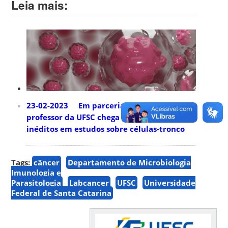
Leia mais:
23-02-2023 Em parceria com Harvard,
professor da UFSC chega a resultados
inéditos em estudos sobre células-tronco
Tags:
câncer
Departamento de Microbiologia
Imunologia e
Parasitologia
Labcancer
UFSC
Universidade
Federal de Santa Catarina