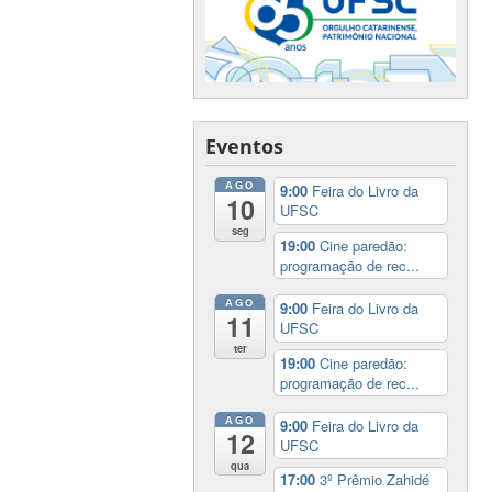
Eventos
AGO
9:00
Feira do Livro da
10
UFSC
seg
19:00
Cine paredão:
programação de rec...
AGO
9:00
Feira do Livro da
11
UFSC
ter
19:00
Cine paredão:
programação de rec...
AGO
9:00
Feira do Livro da
12
UFSC
qua
17:00
3º Prêmio Zahidé