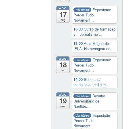
AGO
Exposição:
dia inteiro
17
Perder Tudo.
Novament...
seg
16:00
Curso de formação
em Jornalismo ...
19:00
Aula Magna do
IELA: Homenagem ao...
AGO
Exposição:
dia inteiro
18
Perder Tudo.
Novament...
ter
14:00
Soberania
tecnológica e digital
AGO
Desafio
dia inteiro
19
Universitário de
Nautide...
qua
Exposição:
dia inteiro
Perder Tudo.
Novament...