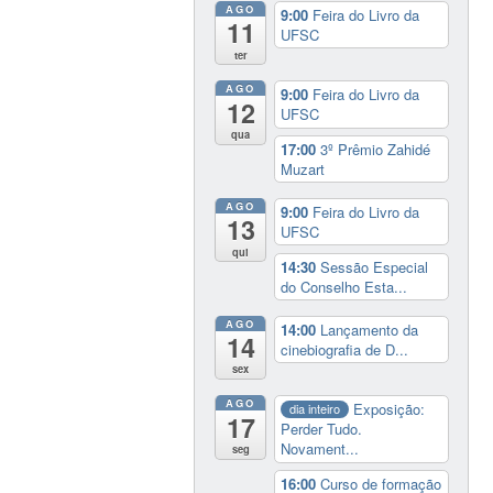
AGO
9:00
Feira do Livro da
11
UFSC
ter
AGO
9:00
Feira do Livro da
12
UFSC
qua
17:00
3º Prêmio Zahidé
Muzart
AGO
9:00
Feira do Livro da
13
UFSC
qui
14:30
Sessão Especial
do Conselho Esta...
AGO
14:00
Lançamento da
14
cinebiografia de D...
sex
AGO
Exposição:
dia inteiro
17
Perder Tudo.
Novament...
seg
16:00
Curso de formação