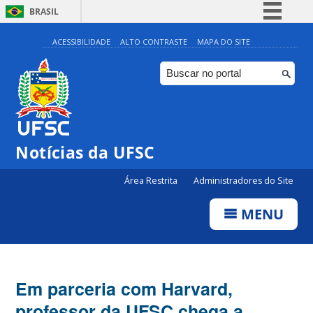
BRASIL
Simplifique!
ACESSIBILIDADE
ALTO CONTRASTE
MAPA DO SITE
Comunica BR
Participe
Acesso à informação
Legislação
Notícias da UFSC
Canais
Área Restrita
Administradores do Site
MENU
Em parceria com Harvard,
professor da UFSC chega a