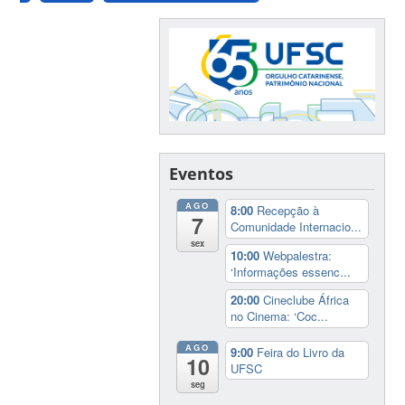
Eventos
AGO
8:00
Recepção à
7
Comunidade Internacio...
sex
10:00
Webpalestra:
‘Informações essenc...
20:00
Cineclube África
no Cinema: ‘Coc...
AGO
9:00
Feira do Livro da
10
UFSC
seg