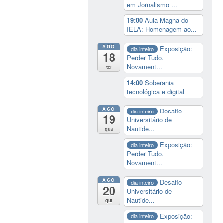
em Jornalismo ...
19:00
Aula Magna do
IELA: Homenagem ao...
AGO
Exposição:
dia inteiro
18
Perder Tudo.
Novament...
ter
14:00
Soberania
tecnológica e digital
AGO
Desafio
dia inteiro
19
Universitário de
Nautide...
qua
Exposição:
dia inteiro
Perder Tudo.
Novament...
AGO
Desafio
dia inteiro
20
Universitário de
Nautide...
qui
Exposição:
dia inteiro