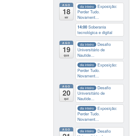
AGO
Exposição:
dia inteiro
18
Perder Tudo.
Novament...
ter
14:00
Soberania
tecnológica e digital
AGO
Desafio
dia inteiro
19
Universitário de
Nautide...
qua
Exposição:
dia inteiro
Perder Tudo.
Novament...
AGO
Desafio
dia inteiro
20
Universitário de
Nautide...
qui
Exposição:
dia inteiro
Perder Tudo.
Novament...
AGO
Desafio
dia inteiro