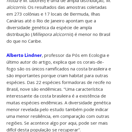
nitida e M. laboreli
) e uma de ampla distribuição,
M.
alcicornis
. Os resultados das amostras coletadas
em 273 colônias e 17 locais de Bermuda, Ilhas
Canárias até o Rio de Janeiro apontam que a
diversidade genética da espécie de ampla
distribuição (
Millepora alcicornis
) é menor no Brasil
do que no Caribe.
Alberto Lindner
, professor da Pós em Ecologia e
último autor do artigo, explica que os corais-de-
fogo são os únicos ramificados na costa brasileira e
são importantes porque criam habitat para outras
espécies. Das 22 espécies formadoras de recife no
Brasil, nove são endêmicas. “Uma característica
interessante da costa brasileira é a existência de
muitas espécies endêmicas. A diversidade genética
menor revelada pelo estudo também pode indicar
uma menor resiliência, em comparação com outras
regiões. Se acontece algo por aqui, pode ser mais
difícil desta população se recuperar”.