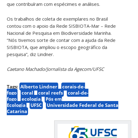
que contribuíram com espécimes e análises.
Os trabalhos de coleta de exemplares no Brasil
contou com o apoio da Rede SISBIOTA-Mar – Rede
Nacional de Pesquisa em Biodiversidade Marinha.
“Nós tivemos sorte de contar com a ajuda da Rede
SISBIOTA, que ampliou o escopo geográfico da
pesquisa”, diz Lindner.
Caetano Machado/Jornalista da Agecom/UFSC
Tags:
Alberto Lindner
corais-de-
fogo
coral
coral reefs
coral-de-
fogo
ecologia
Pós em
Ecologia
UFSC
Universidade Federal de Santa
Catarina