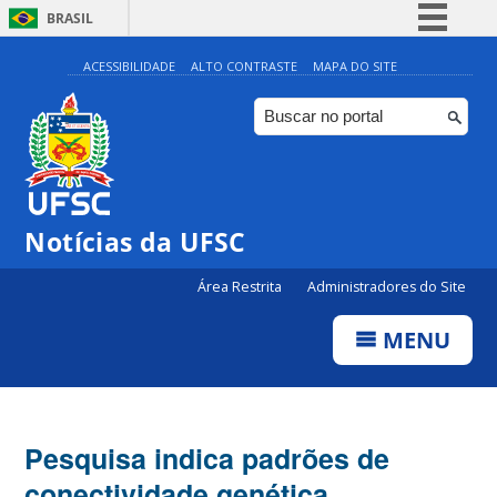
BRASIL
Simplifique!
ACESSIBILIDADE
ALTO CONTRASTE
MAPA DO SITE
Comunica BR
Participe
Acesso à informação
Legislação
Notícias da UFSC
Canais
Área Restrita
Administradores do Site
MENU
Pesquisa indica padrões de
conectividade genética