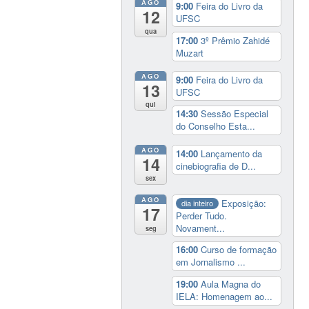
AGO
9:00
Feira do Livro da
12
UFSC
qua
17:00
3º Prêmio Zahidé
Muzart
AGO
9:00
Feira do Livro da
13
UFSC
qui
14:30
Sessão Especial
do Conselho Esta...
AGO
14:00
Lançamento da
14
cinebiografia de D...
sex
AGO
Exposição:
dia inteiro
17
Perder Tudo.
Novament...
seg
16:00
Curso de formação
em Jornalismo ...
19:00
Aula Magna do
IELA: Homenagem ao...