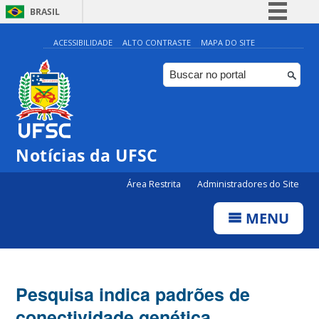
BRASIL
Simplifique!
ACESSIBILIDADE
ALTO CONTRASTE
MAPA DO SITE
Comunica BR
Participe
Acesso à informação
Legislação
Notícias da UFSC
Canais
Área Restrita
Administradores do Site
MENU
Pesquisa indica padrões de
conectividade genética