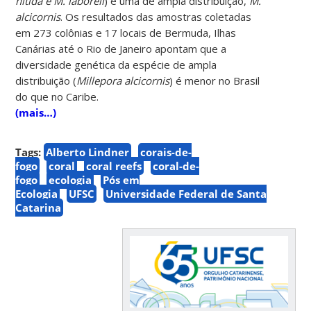
nitida e M. laboreli
) e uma de ampla distribuição,
M.
alcicornis
. Os resultados das amostras coletadas
em 273 colônias e 17 locais de Bermuda, Ilhas
Canárias até o Rio de Janeiro apontam que a
diversidade genética da espécie de ampla
distribuição (
Millepora alcicornis
) é menor no Brasil
do que no Caribe.
(mais…)
Tags:
Alberto Lindner
corais-de-
fogo
coral
coral reefs
coral-de-
fogo
ecologia
Pós em
Ecologia
UFSC
Universidade Federal de Santa
Catarina