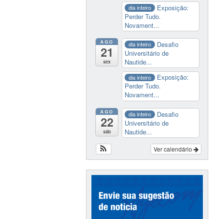
Exposição:
dia inteiro
Perder Tudo.
Novament...
AGO
Desafio
dia inteiro
21
Universitário de
Nautide...
sex
Exposição:
dia inteiro
Perder Tudo.
Novament...
AGO
Desafio
dia inteiro
22
Universitário de
Nautide...
sáb
Ver calendário