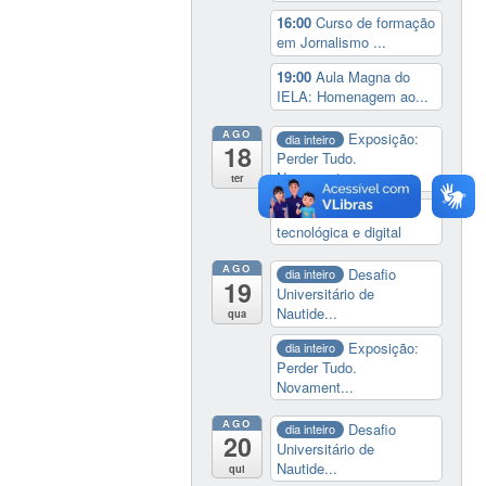
16:00
Curso de formação
em Jornalismo ...
19:00
Aula Magna do
IELA: Homenagem ao...
AGO
Exposição:
dia inteiro
18
Perder Tudo.
Novament...
ter
14:00
Soberania
tecnológica e digital
AGO
Desafio
dia inteiro
19
Universitário de
Nautide...
qua
Exposição:
dia inteiro
Perder Tudo.
Novament...
AGO
Desafio
dia inteiro
20
Universitário de
Nautide...
qui