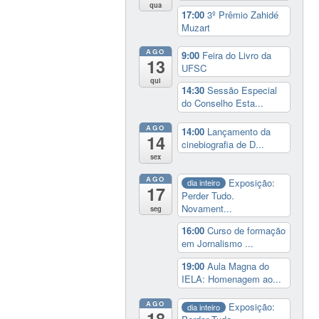
qua
17:00
3º Prêmio Zahidé
Muzart
AGO
9:00
Feira do Livro da
13
UFSC
qui
14:30
Sessão Especial
do Conselho Esta...
AGO
14:00
Lançamento da
14
cinebiografia de D...
sex
AGO
Exposição:
dia inteiro
17
Perder Tudo.
Novament...
seg
16:00
Curso de formação
em Jornalismo ...
19:00
Aula Magna do
IELA: Homenagem ao...
AGO
Exposição:
dia inteiro
18