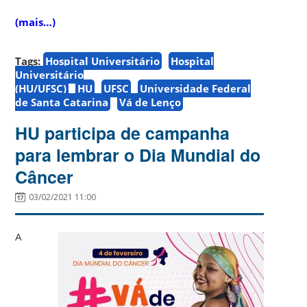
(mais…)
Tags:
Hospital Universitário
Hospital
Universitário
(HU/UFSC)
HU
UFSC
Universidade Federal
de Santa Catarina
Vá de Lenço
HU participa de campanha
para lembrar o Dia Mundial do
Câncer
03/02/2021 11:00
A