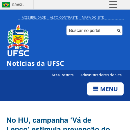
BRASIL
Simplifique!
ACESSIBILIDADE
ALTO CONTRASTE
MAPA DO SITE
Comunica BR
Participe
Acesso à informação
Legislação
Notícias da UFSC
Canais
Área Restrita
Administradores do Site
MENU
No HU, campanha ‘Vá de
Lenço’ estimula prevenção do