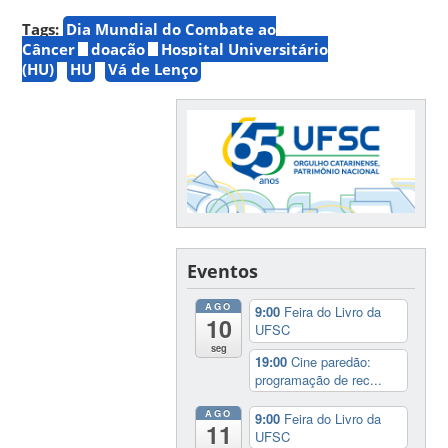
Tags:
Dia Mundial do Combate ao
Câncer
doação
Hospital Universitário
(HU)
HU
Vá de Lenço
Eventos
AGO
9:00
Feira do Livro da
10
UFSC
seg
19:00
Cine paredão:
programação de rec...
AGO
9:00
Feira do Livro da
11
UFSC