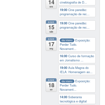
14
cinebiografia de D...
sex
19:00
Cine paredão:
programação de rec...
AGO
19:00
Cine paredão:
15
programação de rec...
sáb
AGO
Exposição:
dia inteiro
17
Perder Tudo.
Novament...
seg
16:00
Curso de formação
em Jornalismo ...
19:00
Aula Magna do
IELA: Homenagem ao...
AGO
Exposição:
dia inteiro
18
Perder Tudo.
Novament...
ter
14:00
Soberania
tecnológica e digital