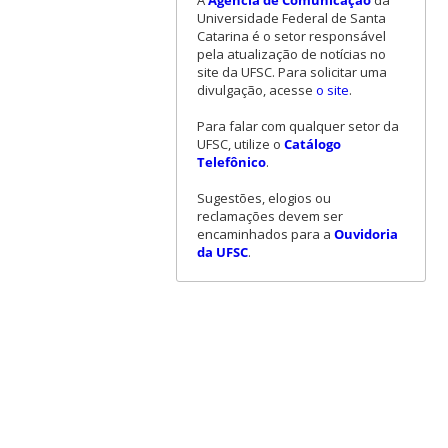
A
Agência de Comunicação
da
Universidade Federal de Santa
Catarina é o setor responsável
pela atualização de notícias no
site da UFSC. Para solicitar uma
divulgação, acesse
o site
.
Para falar com qualquer setor da
UFSC, utilize o
Catálogo
Telefônico
.
Sugestões, elogios ou
reclamações devem ser
encaminhados para a
Ouvidoria
da UFSC
.