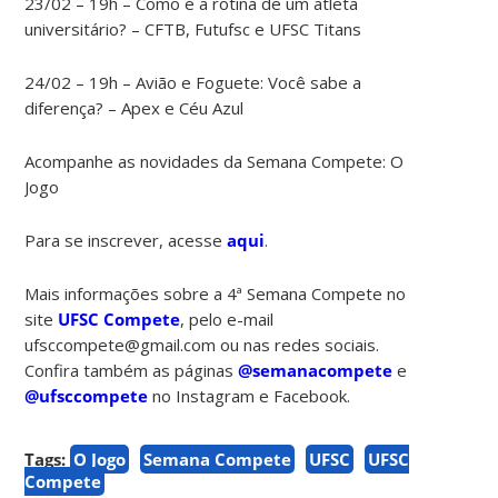
23/02 – 19h – Como é a rotina de um atleta
universitário? – CFTB, Futufsc e UFSC Titans
24/02 – 19h – Avião e Foguete: Você sabe a
diferença? – Apex e Céu Azul
Acompanhe as novidades da Semana Compete: O
Jogo
Para se inscrever, acesse
aqui
.
Mais informações sobre a 4ª Semana Compete no
site
UFSC Compete
, pelo e-mail
ufsccompete@gmail.com ou nas redes sociais.
Confira também as páginas
@semanacompete
e
@ufsccompete
no Instagram e Facebook.
Tags:
O Jogo
Semana Compete
UFSC
UFSC
Compete