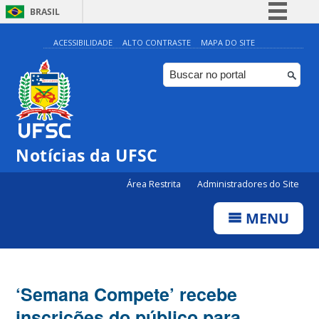
BRASIL
Simplifique!
ACESSIBILIDADE
ALTO CONTRASTE
MAPA DO SITE
Comunica BR
Participe
Acesso à informação
Legislação
Notícias da UFSC
Canais
Área Restrita
Administradores do Site
MENU
‘Semana Compete’ recebe
inscrições do público para