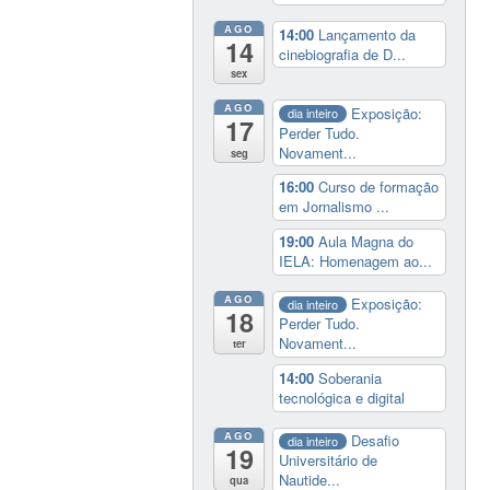
AGO
14:00
Lançamento da
14
cinebiografia de D...
sex
AGO
Exposição:
dia inteiro
17
Perder Tudo.
Novament...
seg
16:00
Curso de formação
em Jornalismo ...
19:00
Aula Magna do
IELA: Homenagem ao...
AGO
Exposição:
dia inteiro
18
Perder Tudo.
Novament...
ter
14:00
Soberania
tecnológica e digital
AGO
Desafio
dia inteiro
19
Universitário de
Nautide...
qua