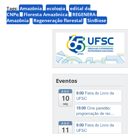
Tags:
Amazônia
ecologia
edital do
CNPq
Floresta Amazônica
REGENERA-
Amazônia
Regeneração florestal
SinBiose
Eventos
AGO
9:00
Feira do Livro da
10
UFSC
seg
19:00
Cine paredão:
programação de rec...
AGO
9:00
Feira do Livro da
11
UFSC