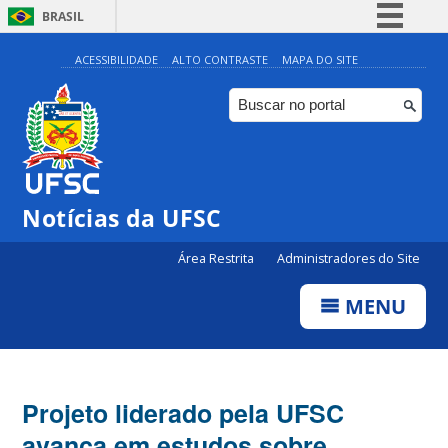
BRASIL
Simplifique!
ACESSIBILIDADE
ALTO CONTRASTE
MAPA DO SITE
Comunica BR
Participe
Acesso à informação
Legislação
Notícias da UFSC
Canais
Área Restrita
Administradores do Site
MENU
Projeto liderado pela UFSC
avança em estudos sobre