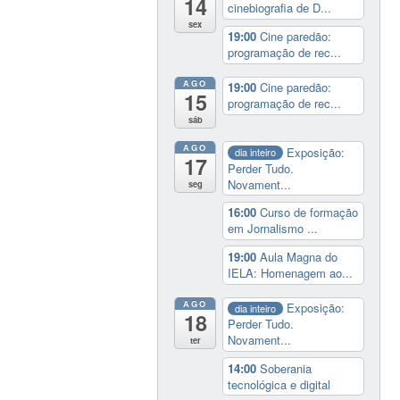
14
cinebiografia de D...
sex
19:00
Cine paredão:
programação de rec...
AGO
19:00
Cine paredão:
15
programação de rec...
sáb
AGO
Exposição:
dia inteiro
17
Perder Tudo.
Novament...
seg
16:00
Curso de formação
em Jornalismo ...
19:00
Aula Magna do
IELA: Homenagem ao...
AGO
Exposição:
dia inteiro
18
Perder Tudo.
Novament...
ter
14:00
Soberania
tecnológica e digital