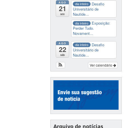
AGO
Desafio
dia inteiro
21
Universitário de
Nautide...
sex
Exposição:
dia inteiro
Perder Tudo.
Novament...
AGO
Desafio
dia inteiro
22
Universitário de
Nautide...
sáb
Ver calendário
Arquivo de notícias