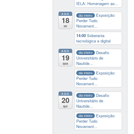
IELA: Homenagem ao...
AGO
Exposição:
dia inteiro
18
Perder Tudo.
Novament...
ter
14:00
Soberania
tecnológica e digital
AGO
Desafio
dia inteiro
19
Universitário de
Nautide...
qua
Exposição:
dia inteiro
Perder Tudo.
Novament...
AGO
Desafio
dia inteiro
20
Universitário de
Nautide...
qui
Exposição:
dia inteiro
Perder Tudo.
Novament...