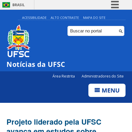
BRASIL
Simplifique!
ACESSIBILIDADE
ALTO CONTRASTE
MAPA DO SITE
Comunica BR
Participe
Acesso à informação
Legislação
Notícias da UFSC
Canais
Área Restrita
Administradores do Site
MENU
Projeto liderado pela UFSC
avança em estudos sobre