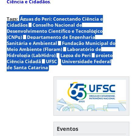
Ciência e Cidadãos
.
Tags:
Águas do Peri: Conectando Ciência e
Cidadãos
Conselho Nacional de
Desenvolvimento Científico e Tecnológico
(CNPq)
Departamento de Engenharia
Sanitária e Ambiental
Fundação Municipal do
Meio Ambiente (Floram)
Laboratório de
Hidrologia (LabHidro)
Lagoa do Peri
projeto
Ciência Cidadã
UFSC
Universidade Federal
de Santa Catarina
Eventos