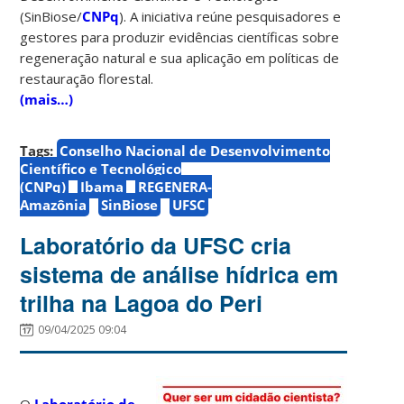
(SinBiose/
CNPq
). A iniciativa reúne pesquisadores e
gestores para produzir evidências científicas sobre
regeneração natural e sua aplicação em políticas de
restauração florestal.
(mais…)
Tags:
Conselho Nacional de Desenvolvimento
Científico e Tecnológico
(CNPq)
Ibama
REGENERA-
Amazônia
SinBiose
UFSC
Laboratório da UFSC cria
sistema de análise hídrica em
trilha na Lagoa do Peri
09/04/2025 09:04
O
Laboratório de